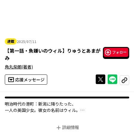
連載
2025/07/11
2025年07月11日
【
第一話・魚嫌いのウィル
】
りゅうとあまが
フォロー
み
角丸柴朗
(著者)
Xで投稿する
ライン
応援メッセージ
コピー
明治時代の港町：新潟に降りたった、
一人の英国少女。彼女の名前はウィル。
父の仕事についてやってきたが、
詳細情報
魚の生臭ささが苦手で、日本に来てから食事がノドを通らな