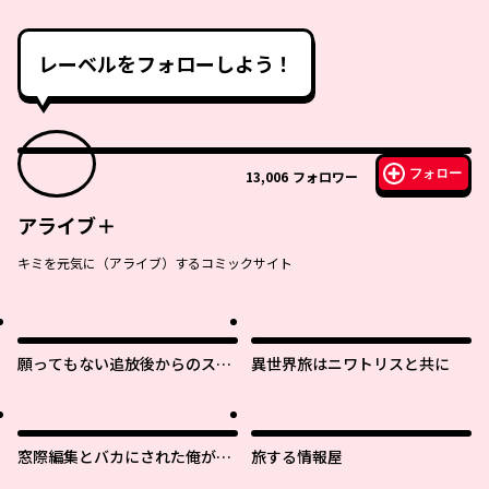
レーベルをフォローしよう！
フォロー
13,006
フォロワー
アライブ＋
キミを元気に（アライブ）するコミックサイト
願ってもない追放後からのスロ
異世界旅はニワトリスと共に
ーライフ？ 〜引退したはずが成
り行きで美少女ギャルの師匠に
なったらなぜかめちゃくちゃ懐
かれた〜
窓際編集とバカにされた俺が、
旅する情報屋
双子ＪＫと同居することになっ