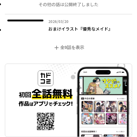
その他の話は公開終了しました
2026年03月20日
2026/03/20
おまけイラスト『優秀なメイド』
全
9
話を表示