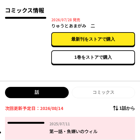
い…。
コミックス情報
慣れない土地でのイライラと不安がつのる中、
2026年07月28日
2026/07/28
発売
出会ったのは、ぶっきらぼうな日本人の青年、流作。
りゅうとあまがみ 二
彼は和食の料理人だった…！
最新刊をストアで購入
魚の悪口を言うウィルに、たまりかねた流作は、
彼女をうならせる和食を作ることに…!?
1巻をストアで購入
これは、地のもの食べて町と人を知っていく、
英国少女と、青年料理人のお話。
話
コミックス
次回更新予定日：2026/08/14
1話から
2025年07月11日
2025/07/11
第一話・魚嫌いのウィル