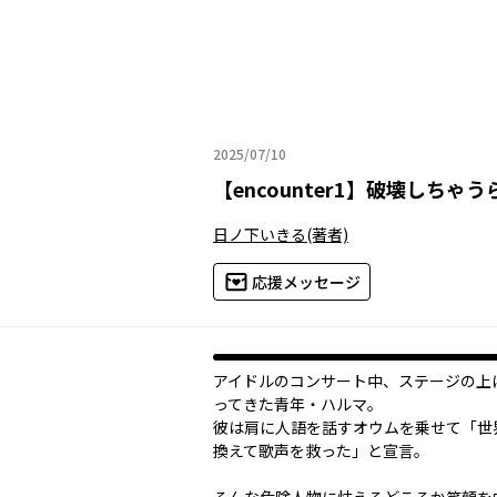
2025/07/10
2025年07月10日
【
encounter1
】
破壊しちゃう
日ノ下いきる
(著者)
応援メッセージ
アイドルのコンサート中、ステージの上
ってきた青年・ハルマ。
彼は肩に人語を話すオウムを乗せて「世
換えて歌声を救った」と宣言。