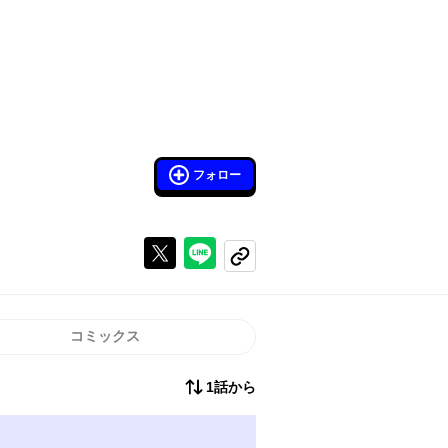
フォロー
Xで投稿する
ラインでシェアする
コピーする
コミックス
1話から