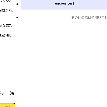
向ける人
encounter1
何故かハル
その他の話は公開終了
手な男た
を破壊し
01月15日
びゅ！【電
】