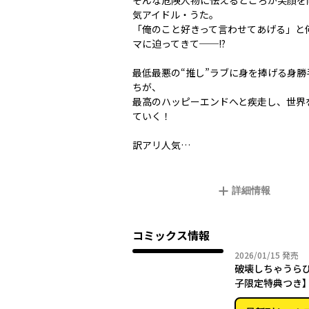
そんな危険人物に怯えるどころか笑顔を
気アイドル・うた。
「俺のこと好きって言わせてあげる」と
マに迫ってきて──!?
最低最悪の“推し”ラブに身を捧げる身勝
ちが、
最高のハッピーエンドへと疾走し、世界
ていく！
訳アリ人気…
詳細情報
コミックス情報
2026年
2026/01/15
発売
破壊しちゃうら
子限定特典つき