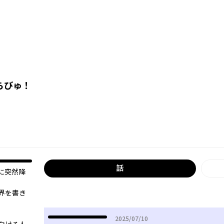
らびゅ！
話
に突然降
界を書き
2025年07月10日
2025/07/10