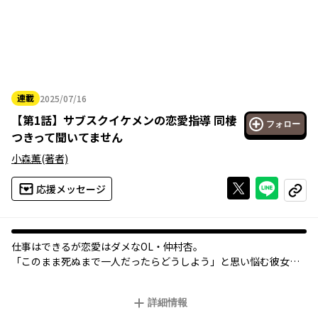
連載
2025/07/16
2025年07月16日
【
第1話
】
サブスクイケメンの恋愛指導 同棲
フォロー
つきって聞いてません
小森薫
(著者)
Xで投稿する
ライン
応援メッセージ
コピー
仕事はできるが恋愛はダメなOL・仲村杏。
「このまま死ぬまで一人だったらどうしよう」と思い悩む彼女の
もとに、
ある日、弟がイケメンの友人・鈴音色を連れてきた！
詳細情報
「帰る場所がない」という色を、一晩泊めてあげることにした杏