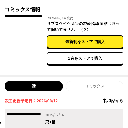
だが、
それ以来、色に妙に懐かれてしまい――？枯れOL×恋愛強者イケメン
コミックス情報
で紡ぐ恋愛ストーリー！
2026年06月04日
2026/06/04
発売
サブスクイケメンの恋愛指導 同棲つきっ
て聞いてません （２）
最新刊をストアで購入
1巻をストアで購入
話
コミックス
次回更新予定日：2026/08/12
1話から
2025年07月16日
2025/07/16
第1話