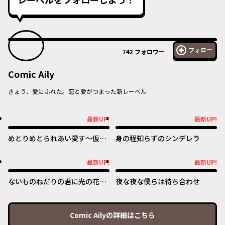
フォロー
742
フォロワー
Comic Aily
きょう、愛にふれた。恋と愛がつまった新レーベル
最新UP!
最新UP!
最新UP!
最新UP!
めとりめとられあい愛す〜仮面
身の程知らずのシンデレラ
夫婦は添い遂げる!?～
最新UP!
最新UP!
最新UP!
最新UP!
ないものねだりの君に光の花束
夜な夜な僕らは待ち合わせ
を
Comic Aily
の詳細はこちら