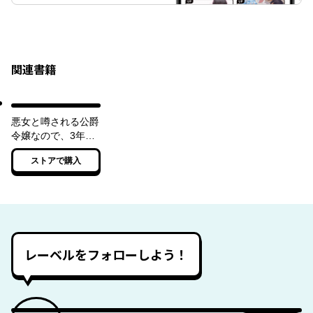
関連書籍
悪女と噂される公爵
令嬢なので、3年後
に離縁しますっ！
ストアで購入
冷酷王は花嫁を逃が
さない
レーベルをフォローしよう！