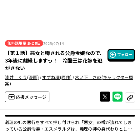
無料話増量
あと8日
2025/07/14
2025年07月14日
【
第１話
】
悪女と噂される公爵令嬢なので、
フォロー
3年後に離縁しますっ！ 冷酷王は花嫁を逃
がさない
淡井 くう
(漫画)
/
すずね凜
(原作)
/
木ノ下 きの
(キャラクター原
案)
Xで投稿する
ライン
応援メッセージ
コピー
義理の姉の悪行をすべて押し付けられ「悪女」の噂が流れてしま
っている公爵令嬢・エスメラルダは、義理の姉の身代わりとして
近隣国の国王・グレゴリオのもとに嫁ぐことになる。「血染めの