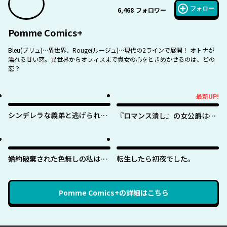
フォロー
6,468
フォロワー
Pomme Comics+
Bleu(ブリュ)…異世界、Rouge(ルージュ)…現代の2ラインで展開！ オトナが
濡れる甘い恋。異世界からオフィスまで貴女の心をときめかせるのは、どの
恋？
最新UP!
最新UP!
シンデレラな義弟と逃げられな
『ロマンス潰し』の女公爵は第
い私
二王子の執着愛に気付かない
婚約破棄された色無しの私は、
転生したら初夜でした。
淫紋に呪われし英雄の色に染ま
る
Pomme Comics+
の詳細はこちら