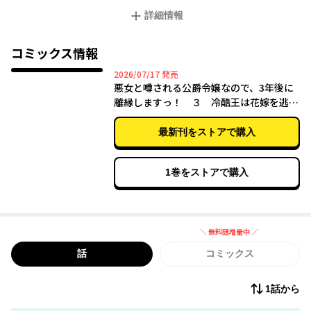
獅子王」と称されるグレゴリオとの縁談を恐れていたエスメラル
詳細情報
ダだったが、「３年間、子をなさなければ離縁ができる」との決
まりを知り、白い結婚を貫き通すことを決意する。しかし、エス
メラルダの計画は結婚初夜から大ピンチで……！？「今宵、私の
コミックス情報
子を孕んでもらおう」素直になれない悪女（冤罪）令嬢と、冷酷
2026年07月17日
2026/07/17
発売
無慈悲な国王の、濃厚えっちな閨の攻防戦、開幕！！
悪女と噂される公爵令嬢なので、3年後に
離縁しますっ！ ３ 冷酷王は花嫁を逃が
さない
最新刊をストアで購入
1巻をストアで購入
＼ 無料話増量中 ／
無料話増量中
話
コミックス
1話から