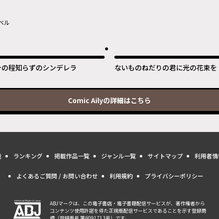
ベル
身の程知らずのシンデレラ
ないものねだりの君に光の花束を
Comic Aily
の詳細はこちら
量
ランキング
掲載作品一覧
ジャンル一覧
サイトマップ
利用者情
よくあるご質問 / お問い合わせ
利用規約
プライバシーポリシー
ABJマークは、この電子書店・電子書籍配信サービスが、著作権者から
コンテンツ使用許諾を得た正規版配信サービスであることを示す登録商
標（登録番号 第6091713号）です。