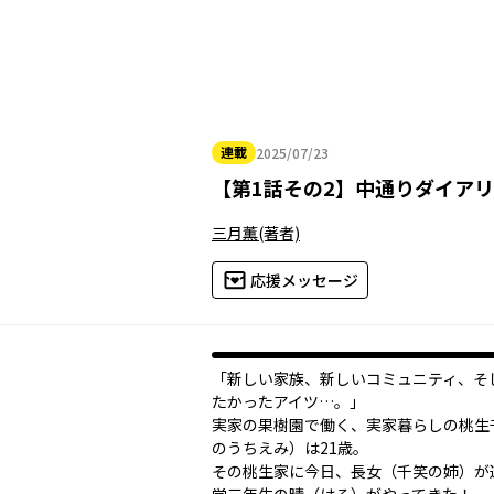
連載
2025/07/23
2025年07月23日
【
第1話その2
】
中通りダイアリ
三月薫
(著者)
応援メッセージ
「新しい家族、新しいコミュニティ、そ
たかったアイツ…。」
実家の果樹園で働く、実家暮らしの桃生
のうちえみ）は21歳。
その桃生家に今日、長女（千笑の姉）が