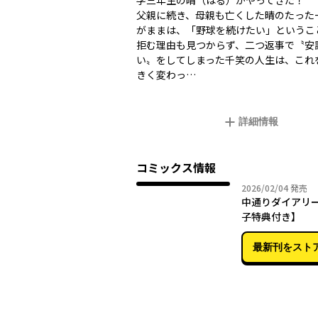
学三年生の晴（はる）がやってきた！
父親に続き、母親も亡くした晴のたった
がままは、「野球を続けたい」というこ
拒む理由も見つからず、二つ返事で〝安
い〟をしてしまった千笑の人生は、これ
きく変わっ…
詳細情報
コミックス情報
2026年
2026/02/04
発売
中通りダイアリー
子特典付き】
最新刊をスト