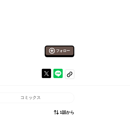
フォロー
Xで投稿する
ラインでシェアする
コピーする
コミックス
1話から