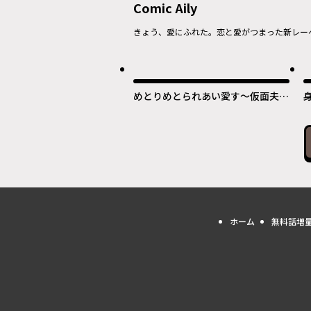
Comic Aily
きょう、愛にふれた。恋と愛がつまった新レー
めとりめとられあい愛す〜仮面夫婦
は添い遂げる!?～
ホーム
無料話増