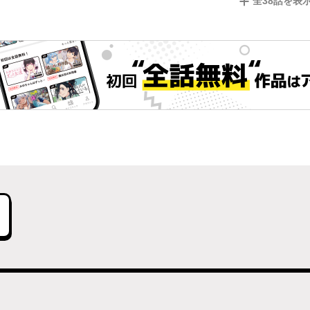
全
38
話を表