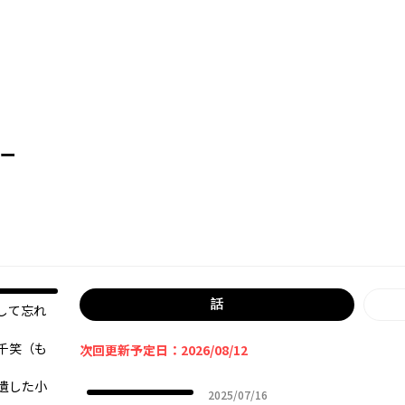
ー
話
して忘れ
千笑（も
次回更新予定日：2026/08/12
遺した小
2025年07月16日
2025/07/16