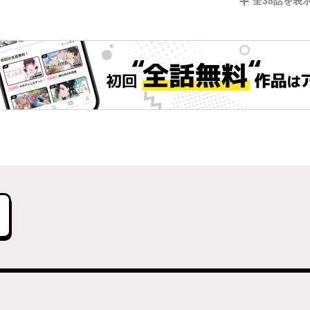
全
38
話を表