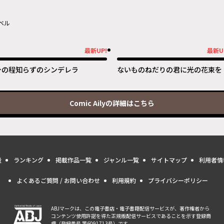
ベル
最新UP!
最新U
新UP!
最新UP!
身の程知らずのシンデレラ
ないものねだりの君に光の花束を
Comic Aily
の詳細はこちら
量
ランキング
掲載作品一覧
ジャンル一覧
サイトマップ
利用者情
よくあるご質問 / お問い合わせ
利用規約
プライバシーポリシー
ABJマークは、この電子書店・電子書籍配信サービスが、著作権者から
コンテンツ使用許諾を得た正規版配信サービスであることを示す登録商
標（登録番号 第6091713号）です。