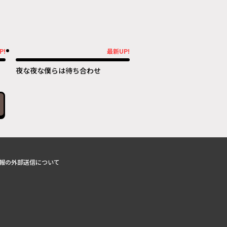
P!
最新UP!
最新UP!
夜な夜な僕らは待ち合わせ
報の外部送信について