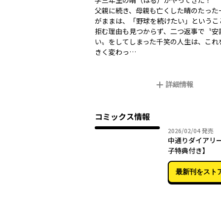
学三年生の晴（はる）がやってきた！
父親に続き、母親も亡くした晴のたった
がままは、「野球を続けたい」というこ
拒む理由も見つからず、二つ返事で〝安
い〟をしてしまった千笑の人生は、これ
きく変わっ…
詳細情報
コミックス情報
2026年
2026/02/04
発売
中通りダイアリー
子特典付き】
最新刊をスト