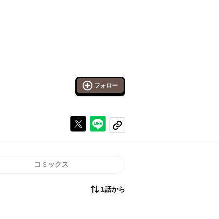
フォロー
Xで投稿する
ラインでシェアする
コピーする
コミックス
1話から