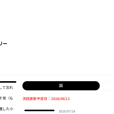
リー
話
して忘れ
千笑（も
次回更新予定日：2026/08/12
遺した小
2025年07月16日
2025/07/16