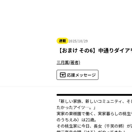
連載
2025/10/29
2025年10月29日
【
おまけ その6
】
中通りダイア
三月薫
(著者)
応援メッセージ
「新しい家族、新しいコミュニティ、そ
たかったアイツ…。」
実家の果樹園で働く、実家暮らしの桃生
のうちえみ）は21歳。
その桃生家に今日、長女（千笑の姉）が