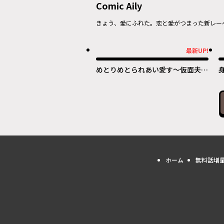
Comic Aily
きょう、愛にふれた。恋と愛がつまった新レー
最新UP!
最新UP!
最
めとりめとられあい愛す〜仮面夫婦
は添い遂げる!?～
ホーム
無料話増