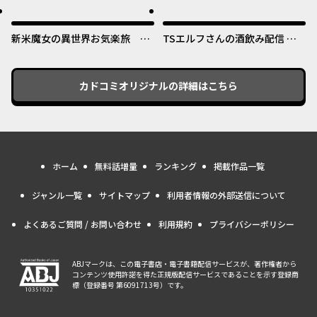
めたのになぜか娘が『氷の令
オリジナル
オリジナル
嬢』化する件～
新米魔女の異世界お気楽旅 ～
TSエルフさんの酒飲み配信 ～
異世界に落ちた元アラフォー社
たくさん飲むからってドワーフ
畜は魔女の弟子を名乗り第二の
じゃないからな!?～
人生を謳歌する～
カドコミオリジナル
の詳細はこちら
ホーム
無料話増量
ランキング
掲載作品一覧
ジャンル一覧
サイトマップ
利用者情報の外部送信について
よくあるご質問 / お問い合わせ
利用規約
プライバシーポリシー
ABJマークは、この電子書店・電子書籍配信サービスが、著作権者から
コンテンツ使用許諾を得た正規版配信サービスであることを示す登録商
標（登録番号 第6091713号）です。