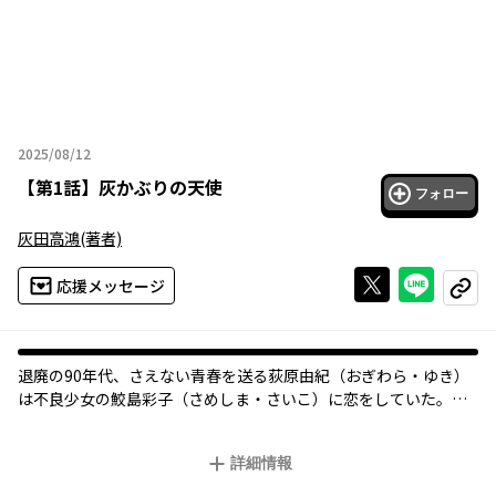
2025/08/12
2025年08月12日
【
第1話
】
灰かぶりの天使
フォロー
灰田高鴻
(著者)
Xで投稿する
ライン
応援メッセージ
コピー
オリジナル
退廃の90年代、さえない青春を送る荻原由紀（おぎわら・ゆき）
は不良少女の鮫島彩子（さめしま・さいこ）に恋をしていた。
荻原の猛烈な憧れは、ときに淫靡な自慰行為への衝動につなが
り、ついには「鮫島と汚されあう」ことを夢見るように。
詳細情報
そんな中、荻原は「鮫島は金さえ払えば誰とでも寝る」という噂