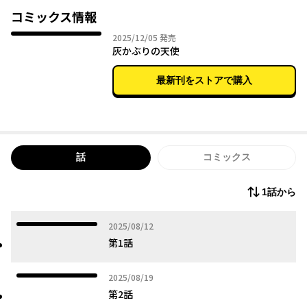
を耳にする。
コミックス情報
鮫島のすべてを知りたい、すべてを手にいれたいと嫉妬に駆られ
2025年12月05日
2025/12/05
発売
る荻原と、荻原が自分に向ける理想化と本当の自分の乖離にゆれ
灰かぶりの天使
る鮫島。
最新刊をストアで購入
そんなみだらな少女をめぐる、清純ラブストーリー。
話
コミックス
1話から
2025年08月12日
2025/08/12
第1話
2025年08月19日
2025/08/19
第2話