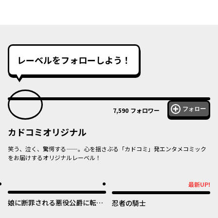
レーベルをフォローしよう！
フォロー
7,590
フォロワー
カドコミオリジナル
笑う、泣く、驚愕する——。心を揺さぶる「カドコミ」発エンタメコミック
をお届けするオリジナルレーベル！
オリジナル
オリジナル
最新UP!
最新UP!
娘に断罪される悪役公爵に転生
忍者の騎士
してました ～悪役ムーブをや