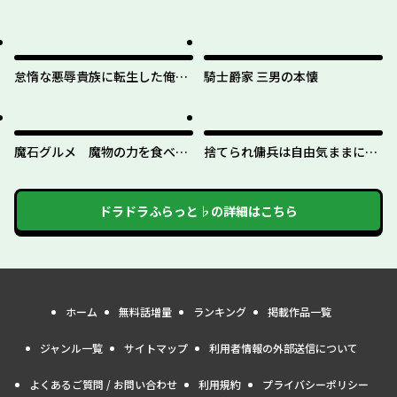
怠惰な悪辱貴族に転生した俺、
騎士爵家 三男の本懐
シナリオをぶっ壊したら規格外
の魔力で最凶になった
魔石グルメ 魔物の力を食べた
捨てられ傭兵は自由気ままに生
オレは最強！
きたい
ドラドラふらっと♭
の詳細はこちら
ホーム
無料話増量
ランキング
掲載作品一覧
ジャンル一覧
サイトマップ
利用者情報の外部送信について
よくあるご質問 / お問い合わせ
利用規約
プライバシーポリシー