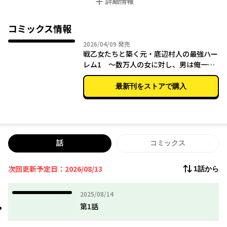
詳細情報
オズワルドの魔力がもたらす【性的興奮】こそ、戦乙女たちを強
化する鍵。
すなわち……世界を救う大いなる力となるのだ!!
コミックス情報
2026年04月09日
2026/04/09
発売
戦乙女たちと築く元・底辺村人の最強ハー
レム1 ～数万人の女に対し、男は俺一人
～
最新刊をストアで購入
話
コミックス
次回更新予定日：2026/08/13
1話から
2025年08月14日
2025/08/14
第1話