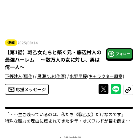
連載
2025/08/14
2025年08月14日
【
第1話
】
戦乙女たちと築く元・底辺村人の
フォロー
最強ハーレム ～数万人の女に対し、男は
俺一人～
下等妙人
(原作)
/
黒瀬りぶ
(作画)
/
水野早桜
(キャラクター原案)
Xで投稿する
ライン
応援メッセージ
コピー
「……生き残っているのは、私たち《戦乙女》だけなのです」
特殊な魔力を理由に蔑まれてきた少年・オズワルドが目を醒ます
と
――そこは、邪神によって滅びかけた数百年後の世界だった。