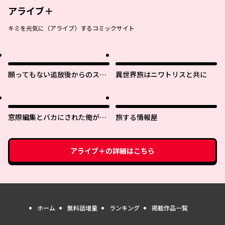
アライブ＋
キミを元気に（アライブ）するコミックサイト
願ってもない追放後からのスロ
異世界旅はニワトリスと共に
ーライフ？ 〜引退したはずが成
り行きで美少女ギャルの師匠に
なったらなぜかめちゃくちゃ懐
かれた〜
窓際編集とバカにされた俺が、
旅する情報屋
双子ＪＫと同居することになっ
た
アライブ＋
の詳細はこちら
ホーム
無料話増量
ランキング
掲載作品一覧