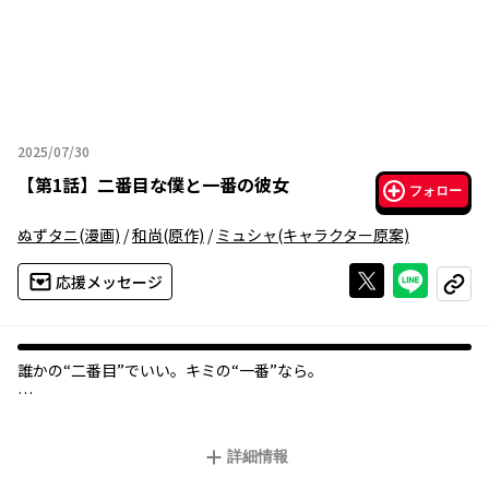
2025/07/30
2025年07月30日
【
第1話
】
二番目な僕と一番の彼女
フォロー
ぬずタニ
(漫画)
/
和尚
(原作)
/
ミュシャ
(キャラクター原案)
Xで投稿する
ライン
応援メッセージ
コピー
誰かの“二番目”でいい。キミの“一番”なら。
誰とでも気軽に話せて絶大な人気を誇る美少女・南野千夏。
彼女と知り合った高校一年の秋から、同姓同名のイケメンの陰で
詳細情報
同級生から“二番”と呼ばれている僕の生活は変わり始めた。