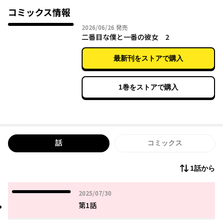
「“二番”なんかじゃないし。……うちが初めてキスしたいって思
コミックス情報
うんだから」
2026年06月26日
2026/06/26
発売
二番目な僕と一番の彼女 2
南野とは学校以外でも会うようになった。
放課後はストリートバスケに一緒に行って、一緒にご飯を作っ
最新刊をストアで購入
て、二人だけの秘密を話して、触れあって。
独りでいいはずだったのに、彼女は僕を認めて、あいしてくれ
る。
1巻をストアで購入
だから僕も、それを返したいって思うんだ。
当たり前の願いが当たり前に尊いと気付く、青春恋愛ストーリ
ー。
話
コミックス
1話から
2025年07月30日
2025/07/30
第1話