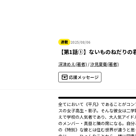
連載
2025/08/06
2025年08月06日
【
第1話①
】
ないものねだりの
深津めえ
(著者)
/
汐見夏衛
(著者)
応援メッセージ
全てにおいて《平凡》であることがコン
スの女子高生・影子。そんな彼女は二学
えで学校の人気者であり、大人気アイド
のメンバー・真昼と隣の席になる。自分
の《特別》な彼とは住む世界が違うと思