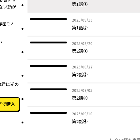
委員をす
第1話①
ない顔が
2025年08月13日
2025/08/13
学園モノ
第1話②
い
2025年08月20日
2025/08/20
第2話①
2025年08月27日
2025/08/27
第2話②
06月04日
の君に光の
2025年09月03日
2025/09/03
第2話③
アで購入
2025年09月10日
2025/09/10
第2話④