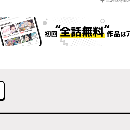
全
14
話を表