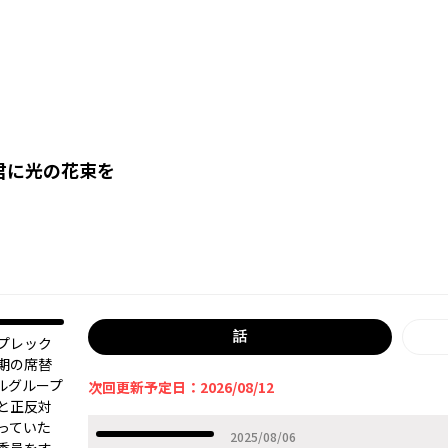
君に光の花束を
話
プレック
期の席替
ルグループ
次回更新予定日：2026/08/12
と正反対
っていた
2025年08月06日
2025/08/06