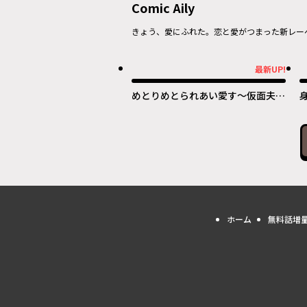
Comic Aily
きょう、愛にふれた。恋と愛がつまった新レー
最新UP!
最新UP!
最
めとりめとられあい愛す〜仮面夫婦
は添い遂げる!?～
ホーム
無料話増