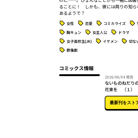
のに——。ひょんなことから一緒に図書
ることに！ しかも、彼には周りの知ら
あるようで――？
タグ
タグ
タグ
タグ
女性
恋愛
コミカライズ
タグ
タグ
タグ
胸キュン
女主人公
ドラマ
タグ
タグ
タグ
女子高校生(JK)
イケメン
切な
タグ
群像劇
コミックス情報
2026年
2026/06/04
発売
ないものねだり
花束を （１）
最新刊をスト