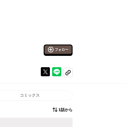
フォロー
Xで投稿する
ラインでシェアする
コピーする
コミックス
1話から