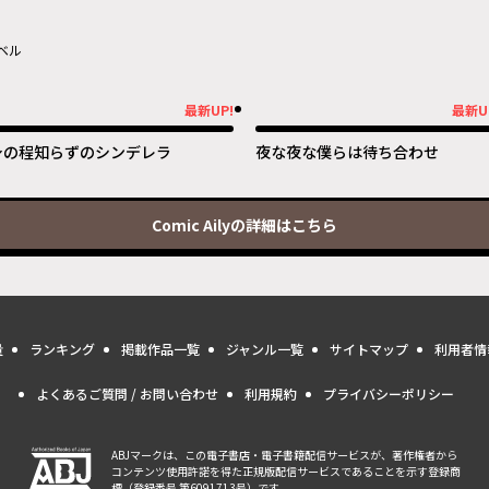
ベル
最新UP!
最新U
新UP!
最新UP!
身の程知らずのシンデレラ
夜な夜な僕らは待ち合わせ
Comic Aily
の詳細はこちら
量
ランキング
掲載作品一覧
ジャンル一覧
サイトマップ
利用者情
よくあるご質問 / お問い合わせ
利用規約
プライバシーポリシー
ABJマークは、この電子書店・電子書籍配信サービスが、著作権者から
コンテンツ使用許諾を得た正規版配信サービスであることを示す登録商
標（登録番号 第6091713号）です。