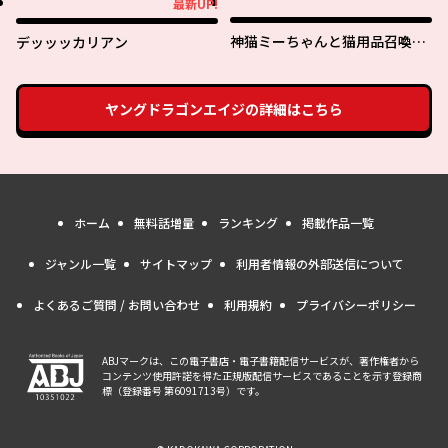
最新UP!
最新UP!
神猫ミーちゃんと猫用品召喚師
デッッッカリアン
の異世界奮闘記 ～目指すは、も
ふもふスローライフ！～
ヤングドラゴンエイジ
の詳細はこちら
ホーム
無料話増量
ランキング
掲載作品一覧
ジャンル一覧
サイトマップ
利用者情報の外部送信について
よくあるご質問 / お問い合わせ
利用規約
プライバシーポリシー
ABJマークは、この電子書店・電子書籍配信サービスが、著作権者から
コンテンツ使用許諾を得た正規版配信サービスであることを示す登録商
標（登録番号 第6091713号）です。