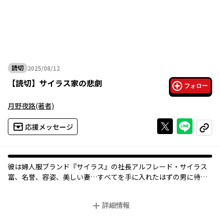
読切
2025/08/12
2025年08月12日
【
読切
】
サイラス家の悲劇
フォロー
月野夜路
(著者)
Xで投稿する
ライン
応援メッセージ
コピー
彼は婦人服ブランド『サイラス』の社長アルフレード・サイラス――
富、名誉、容姿、美しい妻…すべてを手に入れたはずの男に待ち
受ける、あまりにも数奇な運命とは――。
詳細情報