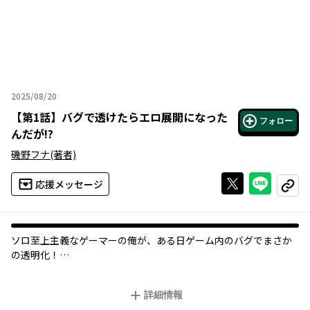
2025/08/20
2025年08月20日
【
第1話
】
バグで透けたらエロ展開になった
フォロー
んだが!?
磯野フナ
(著者)
Xで投稿する
ライン
応援メッセージ
コピー
ソロ至上主義なゲーマーの俺が、ある日ゲーム内のバグでまさか
の透明化！
誰にも姿が見えなくなった中、唯一俺を認識できたのはレアアイ
テムを引き当てた、
詳細情報
何かと鈍くさくい初心者プレイヤーのルカだった。