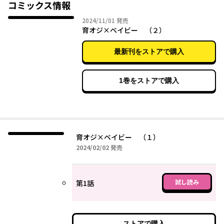
コミックス情報
2024年11月01日
2024/11/01
発売
育オジ×ベイビー （２）
最新刊をストアで購入
1巻をストアで購入
育オジ×ベイビー （１）
2024年02月02日
2024/02/02
発売
試し読み
第1話
ストアで購入