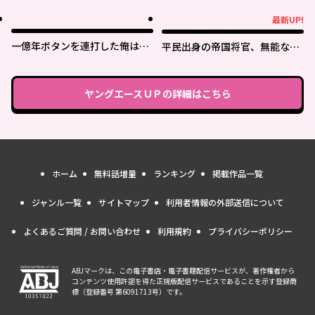
実は最強パラメーター
最新UP!
最新UP!
一億年ボタンを連打した俺は、
平民出身の帝国将官、無能な貴
気付いたら最強になっていた ～
族上官を蹂躙して成り上がる
落第剣士の学院無双～
ヤングエースＵＰ
の詳細はこちら
ホーム
無料話増量
ランキング
掲載作品一覧
ジャンル一覧
サイトマップ
利用者情報の外部送信について
よくあるご質問 / お問い合わせ
利用規約
プライバシーポリシー
ABJマークは、この電子書店・電子書籍配信サービスが、著作権者から
コンテンツ使用許諾を得た正規版配信サービスであることを示す登録商
標（登録番号 第6091713号）です。