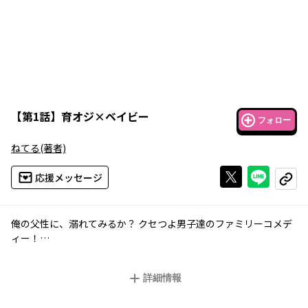
【
第1話
】
育オジ×ベイビー
フォロー
ねてる
(著者)
Xで投稿する
ライン
応援メッセージ
コピー
俺の父性に、溺れてみるか――？ クセつよ男子達のファミリーコメデ
ィー！
高校生の陽に可愛い弟・実が生まれた矢先、母親が長期入院をす
ることに。父親・護がヘルプを頼んだのは、教育に悪いイケメン
詳細情報
官能小説家の叔父・千夜！ 怪しい叔父と子煩悩な父親と、3人で挑
む育児の行方は…！？