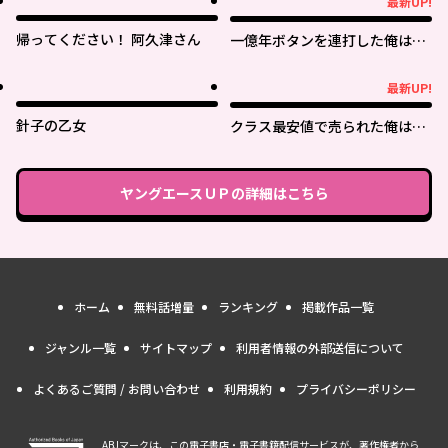
最新UP!
最新UP!
帰ってください！ 阿久津さん
一億年ボタンを連打した俺は、
気付いたら最強になっていた ～
落第剣士の学院無双～
最新UP!
最新UP!
針子の乙女
クラス最安値で売られた俺は、
実は最強パラメーター
ヤングエースＵＰ
の詳細はこちら
ホーム
無料話増量
ランキング
掲載作品一覧
ジャンル一覧
サイトマップ
利用者情報の外部送信について
よくあるご質問 / お問い合わせ
利用規約
プライバシーポリシー
ABJマークは、この電子書店・電子書籍配信サービスが、著作権者から