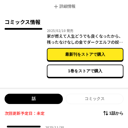
買ってしまうのだが…。秘密の技を持つハロルドと冒険者スキル
詳細情報
を持つアティの気ままな旅が今、始まる！
コミックス情報
2025年02月10日
2025/02/10
発売
家が燃えて人生どうでも良くなったから、
残ったなけなしの金でダークエルフの奴隷
を買った。 （５）
最新刊をストアで購入
1巻をストアで購入
話
コミックス
次回更新予定日：未定
1話から
2025年11月30日
2025/11/30