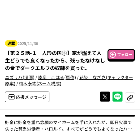
連載
2025/11/30
2025年11月30日
【
第２５話-１ 人形の国③
】
家が燃えて人
フォロー
生どうでも良くなったから、残ったなけなし
の金でダークエルフの奴隷を買った。
ユズリハ
(漫画)
/
陸奥 こはる
(原作)
/
花染 なぎさ
(キャラクター
原案)
/
梅木泰祐
(ネーム構成)
Xで投稿する
ライン
応援メッセージ
コピー
貯金に貯金を重ね念願のマイホームを手に入れたが、即日火事で
失った貧乏労働者・ハロルド。すべてがどうでもよくなったハロ
ルドは、偶然立ち寄った競売で貯金全てを使い、奴隷・アティを