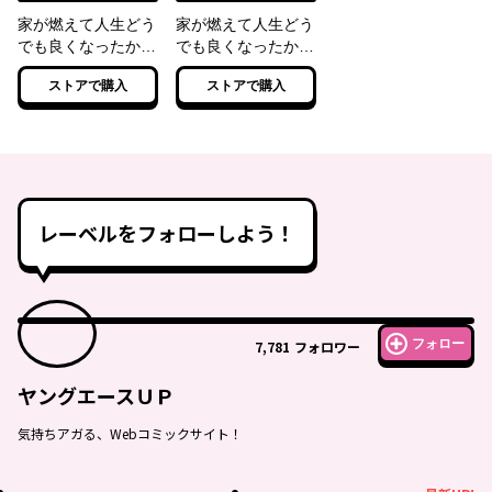
家が燃えて人生どう
家が燃えて人生どう
でも良くなったか
でも良くなったか
ら、残ったなけなし
ら、残ったなけなし
ストアで購入
ストアで購入
の金でダークエルフ
の金でダークエルフ
の奴隷を買った。
の奴隷を買った。
２
レーベルをフォローしよう！
フォロー
7,781
フォロワー
ヤングエースＵＰ
気持ちアガる、Webコミックサイト！