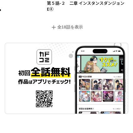
第５話-２ 二章 インスタンスダンジョン
E④
全
18
話を表示