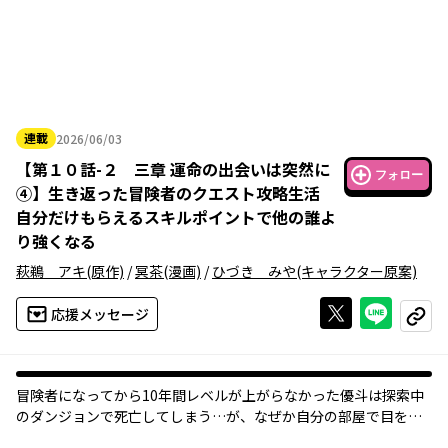
連載
2026/06/03
2026年06月03日
【
第１０話-２ 三章 運命の出会いは突然に
フォロー
④
】
生き返った冒険者のクエスト攻略生活
自分だけもらえるスキルポイントで他の誰よ
り強くなる
萩鵜 アキ
(原作)
/
冥茶
(漫画)
/
ひづき みや
(キャラクター原案)
Xで投稿する
ライン
応援メッセージ
コピー
冒険者になってから10年間レベルが上がらなかった優斗は探索中
のダンジョンで死亡してしまう…が、なぜか自分の部屋で目を覚
ました。「あれは夢だったんだ」と納得した優斗の目の前に、突