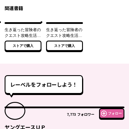
関連書籍
生き返った冒険者の
生き返った冒険者の
クエスト攻略生活
クエスト攻略生活
自分だけもらえるス
２ 自分だけもらえ
ストアで購入
ストアで購入
キルポイントで他の
るスキルポイントで
誰より強くなる
他の誰より強くなる
レーベルをフォローしよう！
フォロー
7,773
フォロワー
ヤングエースＵＰ