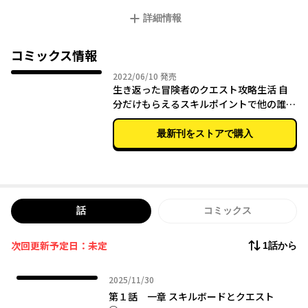
如半透明のボードが出現した。ボードに表示されるクエストを達
詳細情報
成すると、レベルが上がり、スキルも自由に上昇させられるよう
になったのだった。最弱と呼ばれた優斗の新たな冒険生活が始ま
る！！
コミックス情報
2022年06月10日
2022/06/10
発売
生き返った冒険者のクエスト攻略生活 自
分だけもらえるスキルポイントで他の誰よ
り強くなる （１）
最新刊をストアで購入
話
コミックス
次回更新予定日：未定
1話から
2025年11月30日
2025/11/30
第１話 一章 スキルボードとクエスト