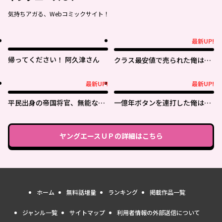
気持ちアガる、Webコミックサイト！
最新UP!
最新UP!
帰ってください！ 阿久津さん
クラス最安値で売られた俺は、
実は最強パラメーター
最新UP!
最新UP!
最新UP!
最新UP!
平民出身の帝国将官、無能な貴
一億年ボタンを連打した俺は、
族上官を蹂躙して成り上がる
気付いたら最強になっていた ～
落第剣士の学院無双～
ヤングエースＵＰ
の詳細はこちら
ホーム
無料話増量
ランキング
掲載作品一覧
ジャンル一覧
サイトマップ
利用者情報の外部送信について