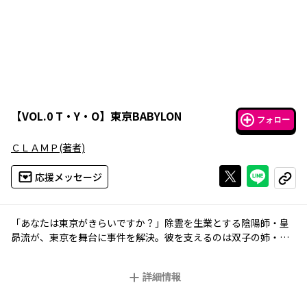
【
VOL.0 T・Y・O
】
東京BABYLON
フォロー
ＣＬＡＭＰ
(著者)
Xで投稿する
ライン
応援メッセージ
コピー
「あなたは東京がきらいですか？」除霊を生業とする陰陽師・皇
昴流が、東京を舞台に事件を解決。彼を支えるのは双子の姉・北
都と、暗殺集団の跡取りという顔を隠す桜塚星史郎――。ＣＬＡＭＰ
初期代表作を愛蔵版で！
詳細情報