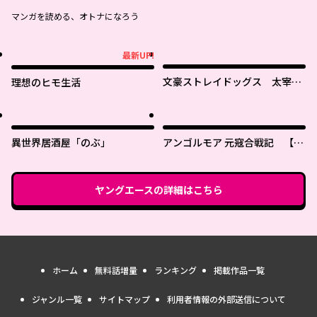
マンガを読める、オトナになろう
最新UP!
最新UP!
文豪ストレイドッグス 太宰を
理想のヒモ生活
拾った日
異世界居酒屋「のぶ」
アンゴルモア 元寇合戦記 【博
多編】
ヤングエース
の詳細はこちら
ホーム
無料話増量
ランキング
掲載作品一覧
ジャンル一覧
サイトマップ
利用者情報の外部送信について