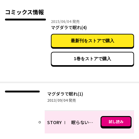
コミックス情報
2015年06月04日
2015/06/04
発売
マグダラで眠れ(4)
最新刊をストアで購入
1巻をストアで購入
マグダラで眠れ(1)
2013年09月04日
2013/09/04
発売
試し読み
STORY Ⅰ 眠らない錬金術師と白い修道女