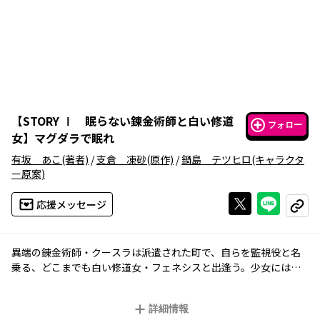
【
STORY Ⅰ 眠らない錬金術師と白い修道
フォロー
女
】
マグダラで眠れ
有坂 あこ
(著者)
/
支倉 凍砂
(原作)
/
鍋島 テツヒロ
(キャラクタ
ー原案)
Xで投稿する
ライン
応援メッセージ
コピー
異端の錬金術師・クースラは派遣された町で、自らを監視役と名
乗る、どこまでも白い修道女・フェネシスと出逢う。少女には、
ある隠された“秘密”があった――。電撃文庫大人気作品、コミック
化！
詳細情報