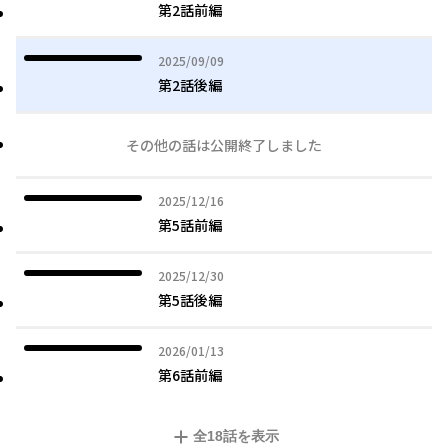
第2話前編
2025年09月09日
2025/09/09
第2話後編
その他の話は公開終了しました
2025年12月16日
2025/12/16
第5話前編
2025年12月30日
2025/12/30
第5話後編
2026年01月13日
2026/01/13
第6話前編
全
18
話を表示