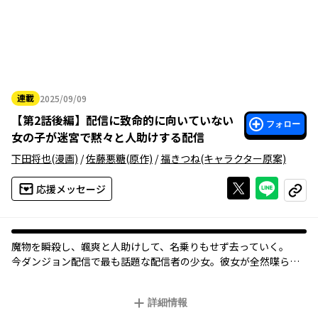
連載
2025/09/09
2025年09月09日
【
第2話後編
】
配信に致命的に向いていない
フォロー
女の子が迷宮で黙々と人助けする配信
下田将也
(漫画)
/
佐藤悪糖
(原作)
/
福きつね
(キャラクター原案)
Xで投稿する
ライン
応援メッセージ
コピー
魔物を瞬殺し、颯爽と人助けして、名乗りもせず去っていく――。
今ダンジョン配信で最も話題な配信者の少女。彼女が全然喋らな
いワケは――ただコミュ力が低いだけ!?
喋ればポンコツ、黙れば最強、やりたいことは人助け。自己紹介
詳細情報
すらたどたどしい人見知り少女が、人助けしながら成長するダン