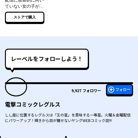
配信に致命的に向い
ていない女の子が迷
宮で黙々と人助けす
ストアで購入
る配信
レーベルをフォローしよう！
フォロー
9,927
フォロワー
電撃コミックレグルス
しし座に位置するレグルスは「王の星」を意味する一等星。火曜＆金曜配信
にパワーアップ！輝きから目が離せないヤングWEBコミック誌!!!