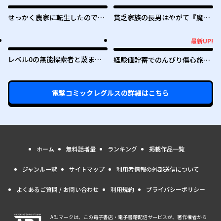
せっかく農家に転生したので勇
貧乏家族の長男はやがて『魔
者は目指しません
王』に成り上がる
最新UP!
最新UP!
レベル0の無能探索者と蔑まれ
経験値貯蓄でのんびり傷心旅行
ても実は世界最強です ～探索ラ
～勇者と恋人に追放された戦士
ンキング1位は謎の人～
の無自覚ざまぁ～
電撃コミックレグルス
の詳細はこちら
ホーム
無料話増量
ランキング
掲載作品一覧
ジャンル一覧
サイトマップ
利用者情報の外部送信について
よくあるご質問 / お問い合わせ
利用規約
プライバシーポリシー
ABJマークは、この電子書店・電子書籍配信サービスが、著作権者から