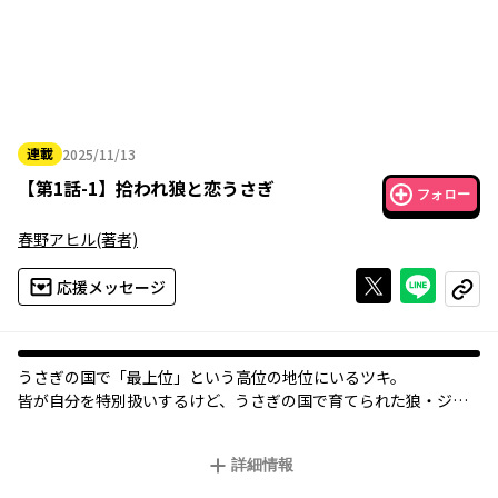
連載
2025/11/13
2025年11月13日
【
第1話-1
】
拾われ狼と恋うさぎ
フォロー
春野アヒル
(著者)
Xで投稿する
ライン
応援メッセージ
コピー
うさぎの国で「最上位」という高位の地位にいるツキ。
皆が自分を特別扱いするけど、うさぎの国で育てられた狼・ジュ
ウゴだけは自分に忖度しない。
ジュウゴの前でだけは自然体でいられる――…。
詳細情報
惹かれる気持ちが止められないツキだが、ジュウゴが天敵だとい
うことをつけつけられる事件が発生して…！？