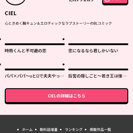
CIEL
心ときめく胸キュン＆エロティックなラブストーリーのBLコミック
時雨くんと不可避の恋
恋になるなら君しかいない
パパ×パパ～αとΩで夫夫やって
后宮の隠しごと～若き王は復讐
ます～
の褥で愛を知る～
CIEL
の詳細はこちら
ホーム
無料話増量
ランキング
掲載作品一覧