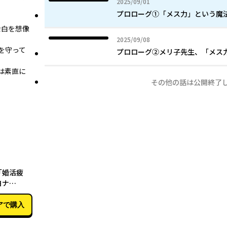
2025年09月01日
2025/09/01
プロローグ①「メス力」という魔
余白を想像
2025年09月08日
2025/09/08
を守って
プロローグ②メリ子先生、「メ
は素直に
その他の話は公開終了
10月20日
「婚活疲
ヨナ
を“最高の
法の「メス
アで購入