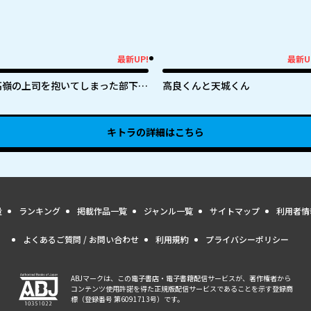
最新UP!
最新U
新UP!
最新UP!
高嶺の上司を抱いてしまった部下の
高良くんと天城くん
話
キトラ
の詳細はこちら
量
ランキング
掲載作品一覧
ジャンル一覧
サイトマップ
利用者情
よくあるご質問 / お問い合わせ
利用規約
プライバシーポリシー
ABJマークは、この電子書店・電子書籍配信サービスが、著作権者から
コンテンツ使用許諾を得た正規版配信サービスであることを示す登録商
標（登録番号 第6091713号）です。