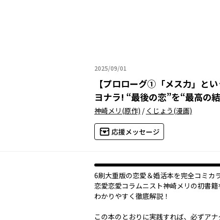
2025/09/01
2025年09月01日
【
プロローグ①「メス力」とい
ヨナラ! “最後の恋”を“最高の
神崎メリ
(原作)
/
くじょう
(漫画)
応援メッセージ
6刷大重版の恋愛＆婚活本を完全コミカ
恋愛恋愛コラムニスト神崎メリの初書籍
わかりやすく徹底解説！
この本のとおりに実践すれば、必ずアナ