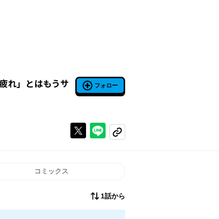
疲れ」とはもうサ
フォロー
Xで投稿する
ラインでシェアする
コピーする
コミックス
1話から