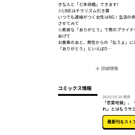
きな人と「ど本命婚」できます!
☆LINEはチラリズム引き算
いつでも連絡がつく女性はNG！生活の
させてみて
☆素直な「ありがとう」で男のプライド
あげて
お食事のあと、男性からの「払うよ」に
「ありがとう」といえばO…
詳細情報
コミックス情報
2025年
2025/10/20
発売
「恋愛地獄」、
れ」とはもうサ
ラ! “最後の恋”
結婚”にする 魔
最新刊をスト
力」