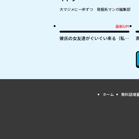
大マジメに一歩ずつ 発掘系マンガ編集部
最新UP!
最新UP!
最
彼氏の女友達がぐいぐい来る（私
に）
ホーム
無料話増