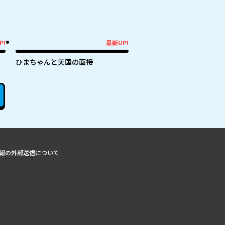
P!
最新UP!
最新UP!
ひまちゃんと天国の面接
報の外部送信について