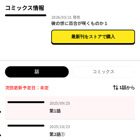
しかも、なぜか借金を肩代わりしてくれた彼から告げられたの
コミックス情報
は、まさかのプロポーズの言葉！！？
2026年03月21日
2026/03/21
発売
彼の世に百合が咲くものか１
「とりあえず同棲から…」とその場しのぎの提案した百合だった
が、
最新刊をストアで購入
そこからキケンすぎる愛に翻弄される日々が始まってしまい…？
崖っぷち女子大生×愛が重めな美青年との、奇妙で歪で純粋な、
劇的ダークラブコメディ開幕ーー！
話
コミックス
次回更新予定日：未定
1話から
2025年09月25日
2025/09/25
第1話
2025年10月23日
2025/10/23
第2話①