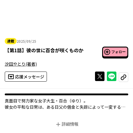
連載
2025/09/25
2025年09月25日
【
第1話
】
彼の世に百合が咲くものか
フォロー
汐田やとり
(著者)
Xで投稿する
ライン
応援メッセージ
コピー
真面目で努力家な女子大生・百合（ゆり）。
彼女の平和な日常は、ある日父の借金と失踪によって一変するー
ー。
詳細情報
そんな大ピンチの百合に手を差し伸べてきたのは、同じアパート
の隣に住むイケメン・千秋（ちあき）で…？