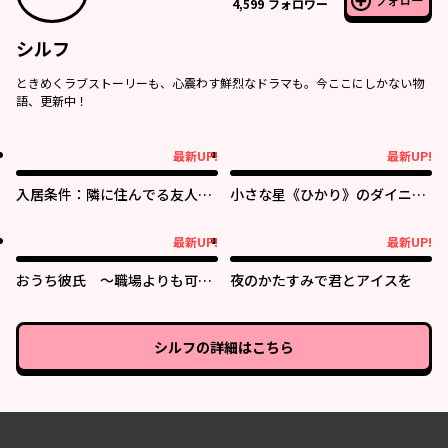
フォロー
4,599
フォロワー
シルフ
ときめくラブストーリーも、心震わす鮮烈なドラマも。今ここにしかない物
語、更新中！
最新UP!
最新UP!
最新UP!
最新UP!
入居条件：隣に住んでる友人と
小さな星《ひかり》のダイニン
必ず仲良くしてください
グ クチーナ・ルーチェ
最新UP!
最新UP!
最新UP!
最新UP!
おうち彼氏 ～職場よりも可愛
夜のかたすみで君とアイスを
いあなた～
シルフ
の詳細はこちら