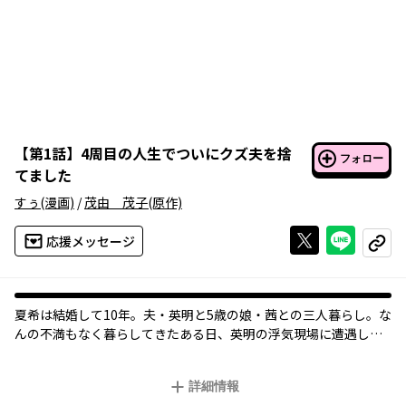
【
第1話
】
4周目の人生でついにクズ夫を捨
フォロー
てました
すぅ
(漫画)
/
茂由 茂子
(原作)
Xで投稿する
ライン
応援メッセージ
コピー
夏希は結婚して10年。夫・英明と5歳の娘・茜との三人暮らし。な
んの不満もなく暮らしてきたある日、英明の浮気現場に遭遇し
た。
相手はなんと夏希の親友・綾香だった。それにショックを受けた
詳細情報
夏希は「綾香と英明を出会わせなければよかった」と激しく後悔