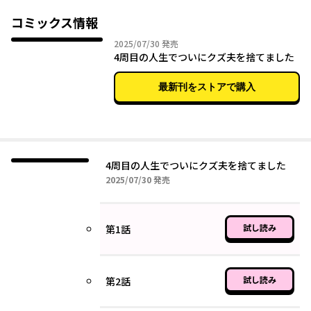
しながらその場で倒れてしまう…。
しかし次に目を覚ますと、綾香と英明を会わせた二年前にタイム
コミックス情報
リープしていた！
2025年07月30日
2025/07/30
発売
「家庭を守るために綾香を英明に会わせないようにしよう」と決
4周目の人生でついにクズ夫を捨てました
めた夏希は、家庭を守るために奮闘する。
いよいよ運命の日。あの日と同じように帰宅すると、同じように
最新刊をストアで購入
英明と女性がいるようで…。
夏希に何度と訪れるタイムリープ。果たして幸せな家庭を取り戻
すことができるか？
本書は、カクヨムに掲載された「10年目の浮気のやり直し」をコ
ミカライズしたものです。
4周目の人生でついにクズ夫を捨てました
2025年07月30日
2025/07/30
発売
試し読み
第1話
試し読み
第2話