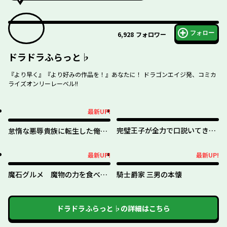
フォロー
6,928
フォロワー
ドラドラふらっと♭
『より早く』『より好みの作品を！』あなたに！ ドラゴンエイジ発、コミカ
ライズオンリーレーベル!!
最新UP!
最新UP!
完璧王子が全力で口説いてきま
怠惰な悪辱貴族に転生した俺、
す ※呪いによる求愛はご遠慮く
シナリオをぶっ壊したら規格外
ださい
の魔力で最凶になった
最新UP!
最新UP!
最新UP!
最新UP!
魔石グルメ 魔物の力を食べた
騎士爵家 三男の本懐
オレは最強！
ドラドラふらっと♭
の詳細はこちら