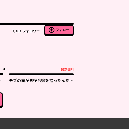
フォロー
7,383
フォロワー
最新UP!
最新UP!
に
モブの俺が悪役令嬢を拾ったんだが
。
～ゲーム本編無視で、好き勝手楽し
みます～