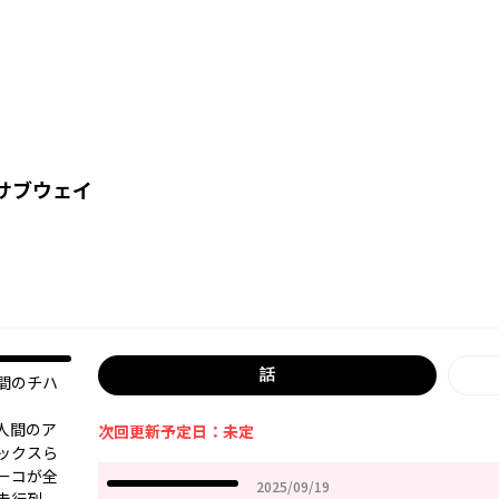
サブウェイ
話
間のチハ
人間のア
次回更新予定日：未定
ックスら
ーコが全
2025年09月19日
2025/09/19