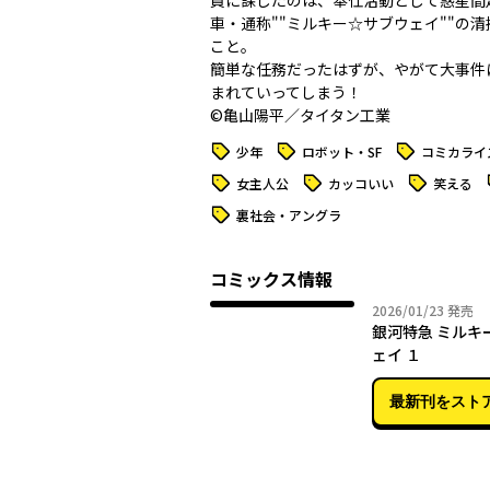
員に課したのは、奉仕活動として惑星間
車・通称""ミルキー☆サブウェイ""の
こと。
簡単な任務だったはずが、やがて大事件
まれていってしまう！
©亀山陽平／タイタン工業
タグ
タグ
タグ
少年
ロボット・SF
コミカライ
タグ
タグ
タグ
女主人公
カッコいい
笑える
タグ
裏社会・アングラ
コミックス情報
2026年
2026/01/23
発売
銀河特急 ミルキ
ェイ １
最新刊をスト