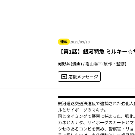
連載
2025/09/19
2025年09月19日
【
第1話
】
銀河特急 ミルキー☆
河野丼
(漫画)
/
亀山陽平
(原作・監修)
応援メッセージ
銀河道路交通法違反で逮捕された強化人
ルとサイボーグのマキナ。
同じタイミングで警察に捕まった、強化
カネとカナタ、サイボーグのカートとマ
クセのあるコンビを集め、警察官・リョ