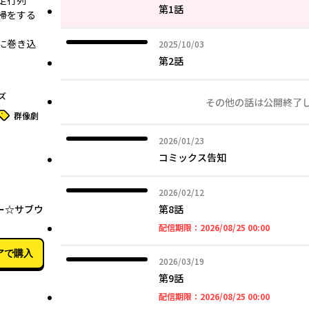
走行列
第1話
清掃をする
に巻き込
2025年10月03日
2025/10/03
第2話
ズ
その他の話は公開終了
タグ
群像劇
2026年01月23日
2026/01/23
コミックス告知
2026年02月12日
2026/02/12
01月23日
ー☆サブウ
第8話
2026年08
配信期限：
2026/08/25 00:00
アで購入
2026年03月19日
2026/03/19
第9話
2026年08
配信期限：
2026/08/25 00:00