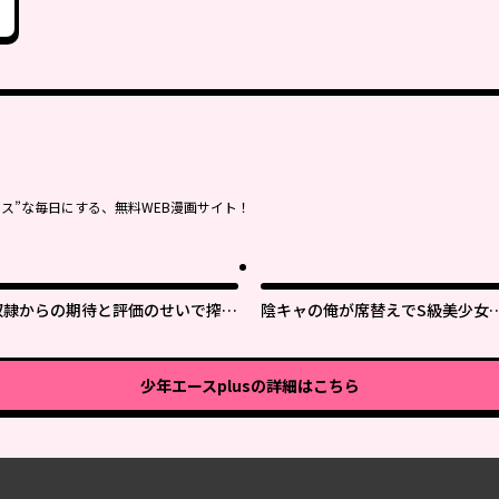
ス”な毎日にする、無料WEB漫画サイト！
奴隷からの期待と評価のせいで搾取
陰キャの俺が席替えでS級美少女
できないのだが
囲まれたら秘密の関係が始まった
少年エースplus
の詳細はこちら