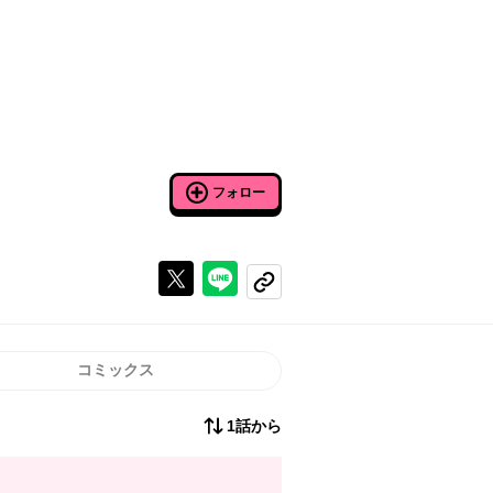
フォロー
Xで投稿する
ラインでシェアする
コピーする
コミックス
1話から