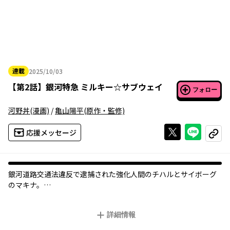
連載
2025/10/03
2025年10月03日
【
第2話
】
銀河特急 ミルキー☆サブウェイ
フォロー
河野丼
(漫画)
/
亀山陽平
(原作・監修)
Xで投稿する
ライン
応援メッセージ
コピー
銀河道路交通法違反で逮捕された強化人間のチハルとサイボーグ
のマキナ。
同じタイミングで警察に捕まった、強化人間のアカネとカナタ、
サイボーグのカートとマックスらクセのあるコンビを集め、警察
詳細情報
官・リョーコが全員に課したのは、奉仕活動として惑星間走行列
車・通称""ミルキー☆サブウェイ""の清掃をすること。