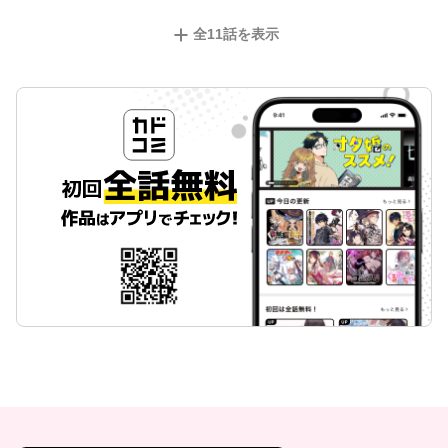
全
11
話を表示