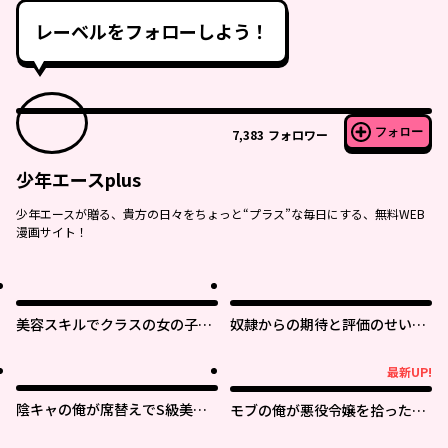
レーベルをフォローしよう！
フォロー
7,383
フォロワー
少年エースplus
少年エースが贈る、貴方の日々をちょっと“プラス”な毎日にする、無料WEB
漫画サイト！
美容スキルでクラスの女の子を
奴隷からの期待と評価のせいで
可愛くしたい
搾取できないのだが
最新UP!
最新UP!
陰キャの俺が席替えでS級美少
モブの俺が悪役令嬢を拾ったん
女に囲まれたら秘密の関係が始
だが ～ゲーム本編無視で、好き