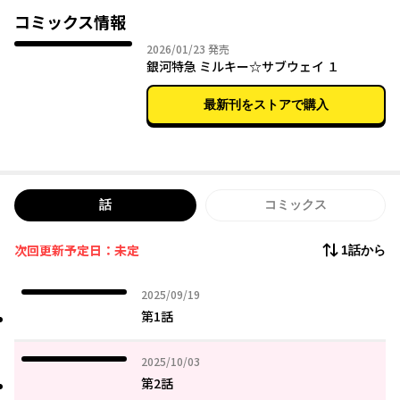
簡単な任務だったはずが、やがて大事件に巻き込まれていってし
コミックス情報
まう！
2026年01月23日
2026/01/23
発売
©亀山陽平／タイタン工業
銀河特急 ミルキー☆サブウェイ １
最新刊をストアで購入
話
コミックス
次回更新予定日：未定
1話から
2025年09月19日
2025/09/19
第1話
2025年10月03日
2025/10/03
第2話