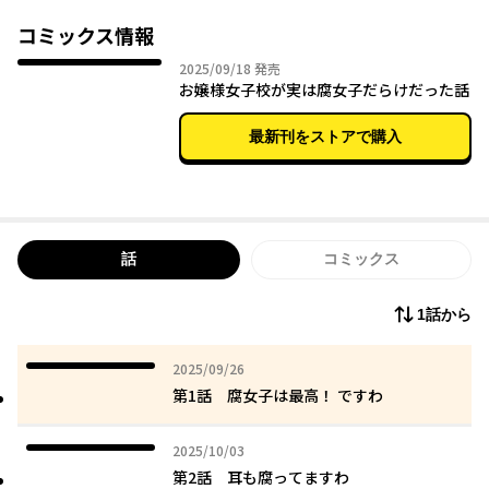
放課後には新キャラをめぐる関係性についての緊急学級会。
エレガンスな腐臭薫るスクールライフは最高ですわ~
コミックス情報
（注）本作はお下劣ギャグマンガです。
2025年09月18日
2025/09/18
発売
お嬢様女子校が実は腐女子だらけだった話
最新刊をストアで購入
話
コミックス
1話から
2025年09月26日
2025/09/26
第1話 腐女子は最高！ ですわ
2025年10月03日
2025/10/03
第2話 耳も腐ってますわ