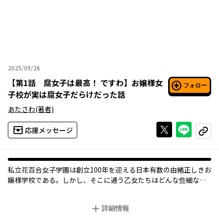
2025/09/26
2025年09月26日
【
第1話 腐女子は最高！ ですわ
】
お嬢様女
フォロー
子校が実は腐女子だらけだった話
あたさわ
(著者)
Xで投稿する
ライン
応援メッセージ
コピー
私立花百合女子学園は創立100年を迎える日本有数の由緒正しきお
嬢様学校である。しかし、そこに通う乙女たちはどんな些細な情
報からも男性教師のカップリング妄想で盛り上がる腐りし猛者た
ちであった――。
詳細情報
授業中は推しカプ小説回し書き文通、休み時間は性癖しりとり、