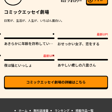
フォロー
822
フォロワー
コミックエッセイ劇場
日常が、生活が、人生が、いちばん面白い。
最新UP!
最新UP!
あきらかに年齢を詐称している
おせっかい女子、恋をする
女子高生VTuber
最新UP!
最新UP!
あやしい癒しの八雲さん
夜は猫といっしょ
コミックエッセイ劇場
の詳細はこちら
ホーム
無料話増量
ランキング
掲載作品一覧