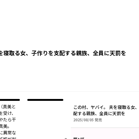
夫を寝取る女、子作りを支配する親族、全員に天罰を
（真美と
この村、ヤバイ。 夫を寝取る女
を受け、
配する親族、全員に天罰を
やたら干
2025年08月05日
2025/08/05
発売
る真美。
に異常な