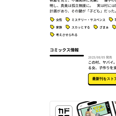
執着を見せ、不倫関係に発展。 優子の
明し、真美は孤立無援に。 実は村には
計画があり、その鍵が「子ども」だった
タグ
タグ
タグ
女性
ミステリー・サスペンス
タグ
タグ
タグ
タ
家族
スカッとする
ざまぁ
タグ
考えさせられる
コミックス情報
2025年
2025/08/05
発売
この村、ヤバイ。
る女、子作りを
族、全員に天罰
最新刊をスト