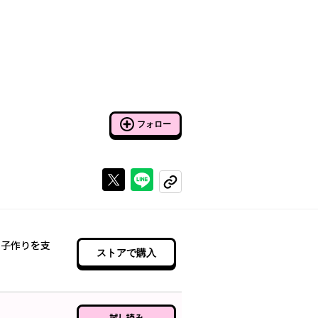
フォロー
Xで投稿する
ラインでシェアする
コピーする
、子作りを支
ストアで購入
試し読み