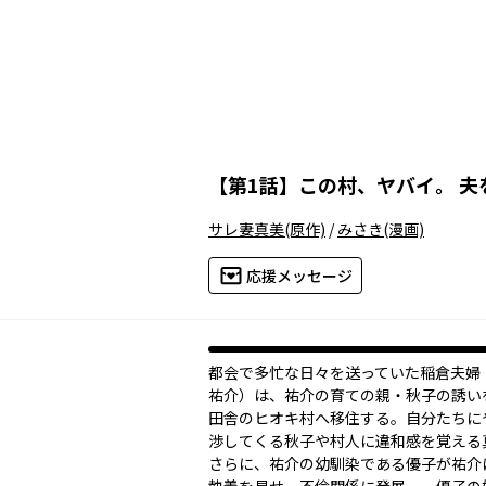
【
第1話
】
この村、ヤバイ。 
サレ妻真美
(原作)
/
みさき
(漫画)
応援メッセージ
都会で多忙な日々を送っていた稲倉夫婦
祐介）は、祐介の育ての親・秋子の誘い
田舎のヒオキ村へ移住する。自分たちに
渉してくる秋子や村人に違和感を覚え
さらに、祐介の幼馴染である優子が祐介