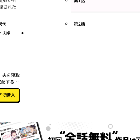
妊娠が判
第1話
隠された
。
第2話
現代
グ
夫婦
08月05日
 夫を寝取
支配する親
を
アで購入