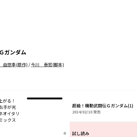
Ｇガンダム
 由悠季
(原作)
/
今川 泰宏
(脚本)
上がる！
超級！機動武闘伝Ｇガンダム(1)
右手が光
2014年02月10日
2014/02/10
発売
ネオイタリ
ミックス
試し読み