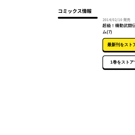
コミックス情報
2014年
2014/02/10
発売
超級！機動武闘
ム(7)
最新刊をスト
1巻をストア