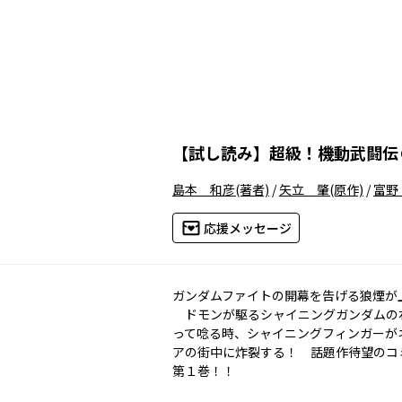
【
試し読み
】
超級！機動武闘伝
島本 和彦
(著者)
/
矢立 肇
(原作)
/
富野
応援メッセージ
ガンダムファイトの開幕を告げる狼煙が
ドモンが駆るシャイニングガンダムの
って唸る時、シャイニングフィンガーが
アの街中に炸裂する！ 話題作待望のコ
第１巻！！