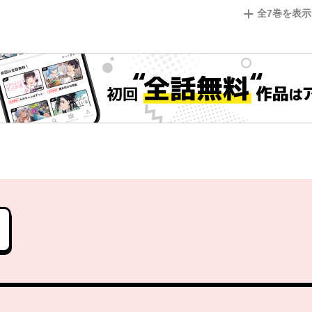
全
7
巻を表示