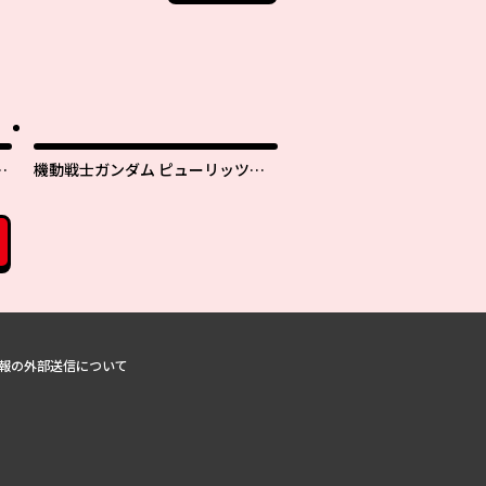
T
機動戦士ガンダム ピューリッツァ
ー ーアムロ・レイは極光の彼方へ
ー
報の外部送信について