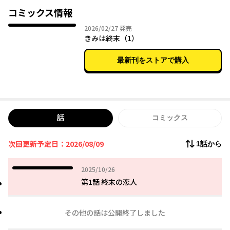
物語。だけどそこにはーー
コミックス情報
一歩間違えばこの世を終わらせかねない、破滅的でひどく気まぐ
2026年02月27日
2026/02/27
発売
れな、重大な秘密が潜んでいたーー!?
きみは終末（1）
最新刊をストアで購入
話
コミックス
次回更新予定日：2026/08/09
1話から
2025年10月26日
2025/10/26
第1話 終末の恋人
その他の話は公開終了しました