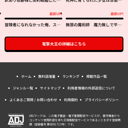
訳あり伯爵様と契約結婚した
死神に育てられた少女は漆黒の
ら、義娘（六歳）の契約母にな
剣を胸に抱く
ってしまいました。
最新UP!
最新UP!
最新UP!
最新UP!
冒険者になれなかった俺、スキ
無限の魔術師 魔力無しで平民
ル「おっぱい矯正」で悩めるあ
の子と迫害された俺。実は無限
の子を人助け!?
の魔力持ち。
電撃大王
の詳細はこちら
ホーム
無料話増量
ランキング
掲載作品一覧
ジャンル一覧
サイトマップ
利用者情報の外部送信について
よくあるご質問 / お問い合わせ
利用規約
プライバシーポリシー
ABJマークは、この電子書店・電子書籍配信サービスが、著作権者から
コンテンツ使用許諾を得た正規版配信サービスであることを示す登録商
標（登録番号 第6091713号）です。