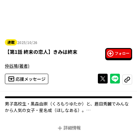
連載
2025/10/26
2025年10月26日
【
第1話 終末の恋人
】
きみは終末
フォロー
仲谷鳰
(著者)
Xで投稿する
ライン
応援メッセージ
コピー
男子高校生・黒森由崇（くろもりゆたか）と、眉目秀麗でみんな
から人気の女子・星名或（ほしなある）。
或はいつも由崇にべったりで、2人は校内の注目を集める話題のカ
ップルだ。由崇は恥ずかしがって「付き合ってない」と否定して
詳細情報
いるけど……。
そんな、一見すればささやかでいじらしい、高校生の恋人同士の