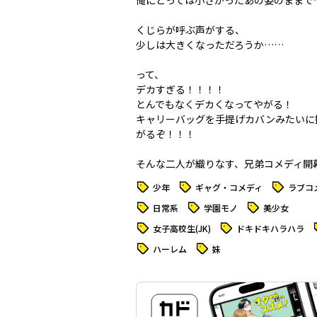
俺にとっては小さかったあの姿のままで
くじらが呼ぶ声がする、
少しは大きくなっただろうか……
って、
デカすぎる！！！！
とんでもなくデカくなってやがる！
キャリーバッグを手提げカバンみたいに
がるぞ！！！
――そんな二人が織りなす、兄弟コメディ開
タグ
タグ
タグ
少年
ギャグ・コメディ
ラブコ
タグ
タグ
タグ
日常系
学園モノ
美少女
タグ
タグ
女子高校生(JK)
ドキドキハラハラ
タグ
タグ
ハーレム
妹