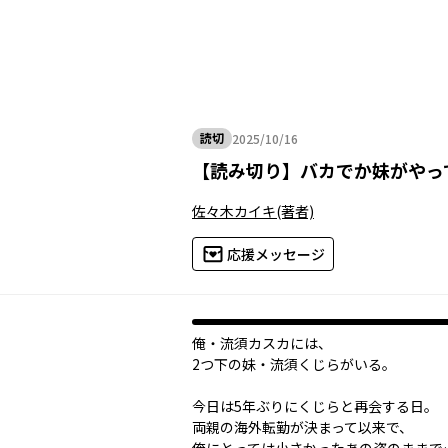
読切
2025/10/16
2025年10月16日
【
読み切り
】
バカでか妹がやっ
佐々木カイキ
(著者)
応援メッセージ
俺・流須カスカには、
2つ下の妹・流須くじらがいる。
今日は5年ぶりにくじらと再会する日。
両親の海外転勤が決まって以来で、