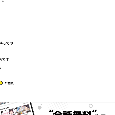
…。
持ってや
幕です。
メ
タグ
お色気