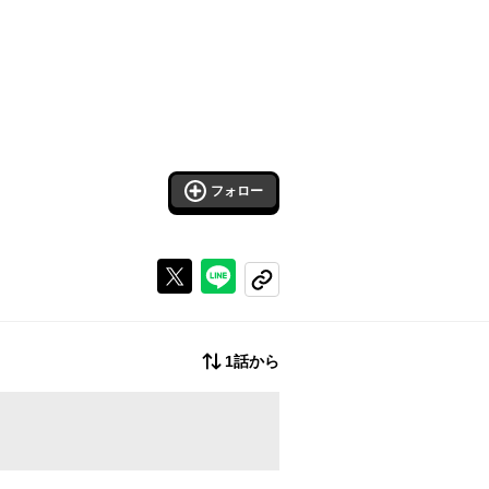
フォロー
Xで投稿する
ラインでシェアする
コピーする
1話から