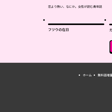
恋より熱い、なにか。女性が読む青年誌
最
フツウの在日
ホーム
無料話増