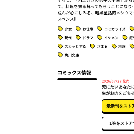
すると、「料理好きの男子大学生」から
て、料理を振る舞ってもらうことになり…
荒んだ心にしみる、暗黒童話的メシウマ
スペンス!!
タグ
タグ
タグ
タ
少女
お仕事
コミカライズ
タグ
タグ
タグ
タグ
現代
ドラマ
イケメン
癒
タグ
タグ
タグ
タ
スカッとする
ざまぁ
料理
タグ
角川文庫
コミックス情報
2026年
2026/07/27
発売
死にたいあなた
生がお肉をごち
れるだけのお話 
最新刊をスト
1巻をストア