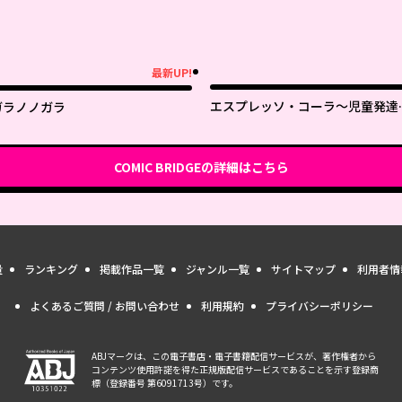
最新UP!
新UP!
エスプレッソ・コーラ～児童発達
ガラノノガラ
援ももの木スクール～
COMIC BRIDGE
の詳細はこちら
量
ランキング
掲載作品一覧
ジャンル一覧
サイトマップ
利用者情
よくあるご質問 / お問い合わせ
利用規約
プライバシーポリシー
ABJマークは、この電子書店・電子書籍配信サービスが、著作権者から
コンテンツ使用許諾を得た正規版配信サービスであることを示す登録商
標（登録番号 第6091713号）です。