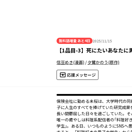
無料話増量
あと4日
2025/11/15
2025年11月15日
【
1品目-3
】
死にたいあなたに
信豆めき
(漫画)
/
夕鷺かのう
(原作)
応援メッセージ
保険会社に勤める未桜は、大学時代の同
子に人生のすべてを捧げていた研究成果
長い間鬱屈した日々を過ごしていた。そ
唯一の癒やしは料理系配信者の｢料理好
学生｣。ある日、いつものようにSNSへ