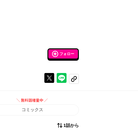
フォロー
Xで投稿する
ラインでシェアする
コピーする
＼ 無料話増量中 ／
無料話増量中
コミックス
1話から