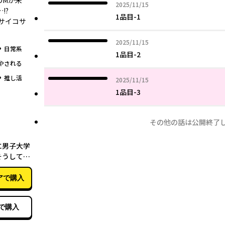
DMが来
2025年11月15日
2025/11/15
!?
1品目-1
サイコサ
2025年11月15日
2025/11/15
グ
日常系
1品目-2
やされる
グ
推し活
2025年11月15日
2025/11/15
1品目-3
その他の話は公開終了
07月27日
に男子大学
そうしてく
2
アで購入
で購入