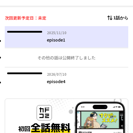
をシャルルに甲斐甲斐しく世話をされ、みるみるうちに体調が回
復したリュシオンは、命の恩人であるシャルルのためにこれまで
やったことのない家事や料理にも挑戦。ひとつ屋根の下、孤独な
次回更新予定日：未定
1話から
者同士で穏やかなスローライフを送るうちに互いに惹かれあう
が、そんなに二人に黒い影が忍び寄り…!?
2025年11月10日
2025/11/10
episode1
その他の話は公開終了しました
2026年07月10日
2026/07/10
episode4