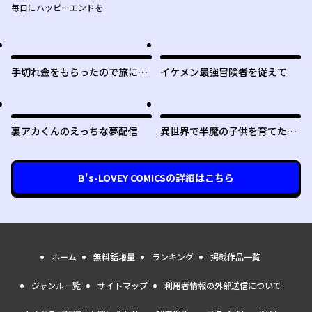
毎日にハッピーエンドを
手切れ金をもらったので旅に出
イケメン最強冒険者を従えて
ることにした
裏アカくんのえっちな夢配信
異世界で半魔の子供を育てたら
ヤンデレに育った
B's-LOVEY COMICS
の詳細はこちら
ホーム
無料話増量
ランキング
掲載作品一覧
ジャンル一覧
サイトマップ
利用者情報の外部送信について