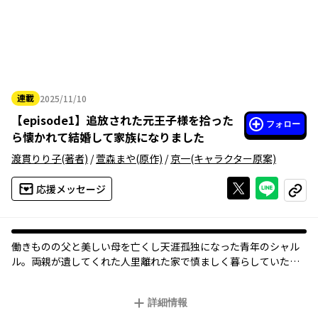
連載
2025/11/10
2025年11月10日
【
episode1
】
追放された元王子様を拾った
フォロー
ら懐かれて結婚して家族になりました
渡貫りり子
(著者)
/
萱森まや
(原作)
/
京一
(キャラクター原案)
Xで投稿する
ライン
応援メッセージ
コピー
働きものの父と美しい母を亡くし天涯孤独になった青年のシャル
ル。両親が遺してくれた人里離れた家で慎ましく暮らしていた
が、ある日家の前で行き倒れていた男を拾う。その正体は偽聖女
に嵌められ元婚約者を断罪しようとするも、自らが返り討ちにあ
詳細情報
って王都を追放された元王子・リュシオンだった! 瀕死のところ