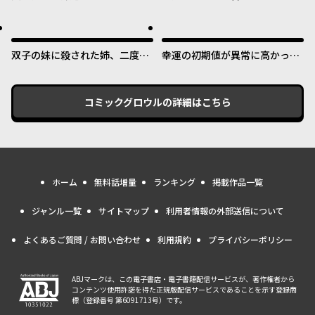
なりファンタジーでした。あ
約を解消してあげました。
と、負けヒロインどもこっち見
んな。
双子の妹に殺された姉、二度目
幸運の初期値が異常に高かった
の人生は初恋のイケおじ王弟に
高校生が、缶詰ガチャで手に入
フルベットします！
れたスキルを使って現代ダンジ
ョンで最強になる物語
コミックグロウル
の詳細はこちら
ホーム
無料話増量
ランキング
掲載作品一覧
ジャンル一覧
サイトマップ
利用者情報の外部送信について
よくあるご質問 / お問い合わせ
利用規約
プライバシーポリシー
ABJマークは、この電子書店・電子書籍配信サービスが、著作権者から
コンテンツ使用許諾を得た正規版配信サービスであることを示す登録商
標（登録番号 第6091713号）です。