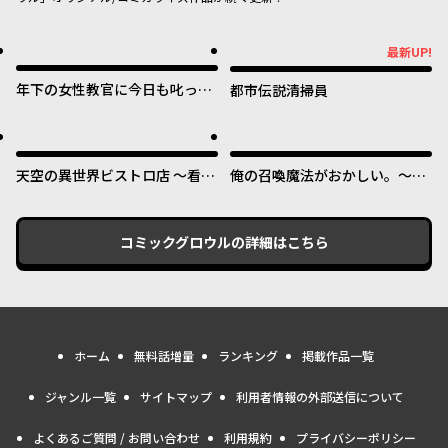
最新UP!
最新UP!
年下の女性教官に今日も叱って
都市伝説清掃員
いただけた
天空の異世界ビストロ店 ～看板
俺の召喚魔法がおかしい。～雑
娘ソラノが美味しい幸せ届けま
魚すぎると追放された召喚魔法
す～
使いの俺は、現代兵器を召喚し
て育成チートで無双する～
コミックグロウル
の詳細はこちら
ホーム
無料話増量
ランキング
掲載作品一覧
ジャンル一覧
サイトマップ
利用者情報の外部送信について
よくあるご質問 / お問い合わせ
利用規約
プライバシーポリシー