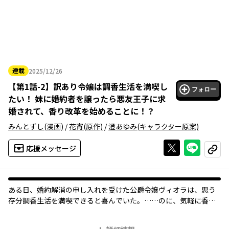
連載
2025/12/26
2025年12月26日
【
第1話-2
】
訳あり令嬢は調香生活を満喫し
フォロー
たい！ 妹に婚約者を譲ったら悪友王子に求
婚されて、香り改革を始めることに！？
みんとずし
(漫画)
/
花宵
(原作)
/
澄あゆみ
(キャラクター原案)
Xで投稿する
ライン
応援メッセージ
コピー
ある日、婚約解消の申し入れを受けた公爵令嬢ヴィオラは、思う
存分調香生活を満喫できると喜んでいた。……のに、気軽に香水
やアロマミストの製作を受けていたら、とんでもない事態に発展
していき!?