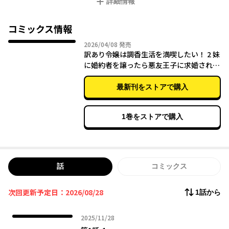
詳細情報
コミックス情報
2026年04月08日
2026/04/08
発売
訳あり令嬢は調香生活を満喫したい！ 2 妹
に婚約者を譲ったら悪友王子に求婚され
て、香り改革を始めることに!?
最新刊をストアで購入
1巻をストアで購入
話
コミックス
次回更新予定日：2026/08/28
1話から
2025年11月28日
2025/11/28