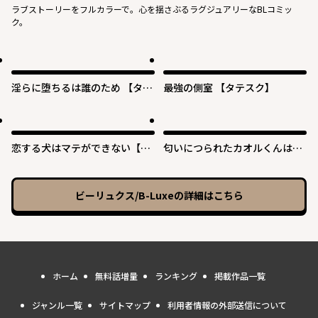
ラブストーリーをフルカラーで。心を揺さぶるラグジュアリーなBLコミッ
ク。
淫らに堕ちるは誰のため 【タテ
最強の側室 【タテスク】
スク】
恋する犬はマテができない【タ
匂いにつられたカオルくんは、
テスク】
まんまと後輩に食べられる 【タ
テスク】
ビーリュクス/B-Luxe
の詳細はこちら
ホーム
無料話増量
ランキング
掲載作品一覧
ジャンル一覧
サイトマップ
利用者情報の外部送信について