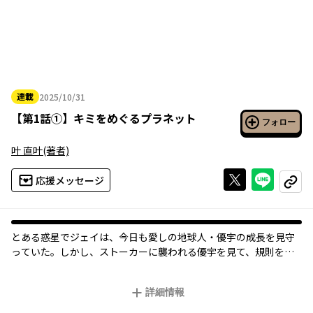
連載
2025/10/31
2025年10月31日
【
第1話①
】
キミをめぐるプラネット
フォロー
叶 直叶
(著者)
Xで投稿する
ライン
応援メッセージ
コピー
とある惑星でジェイは、今日も愛しの地球人・優宇の成長を見守
っていた。しかし、ストーカーに襲われる優宇を見て、規則を破
り地球へ助けに向かう！一方、突然現れた自らを「異星人」と名
乗る怪しすぎる美形男性に、困惑する優宇。ジェイの重すぎる愛
詳細情報
情に戸惑いつつも、次第に心を開いていく優宇だが……。