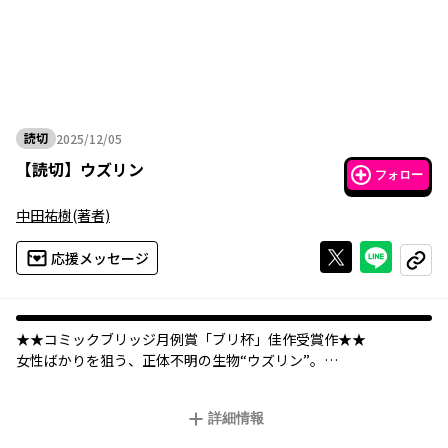
読切
2025/12/05
2025年12月05日
【
読切
】
ウズリン
フォロー
中田祐樹
(著者)
Xで投稿する
ライン
応援メッセージ
コピー
★★コミックブリッジ月例賞「ブリ杯」佳作受賞作★★
女性ばかりを狙う、正体不明の生物“ウズリン”。
その“囮アルバイト”をしていた主人公は、女性同士の関係がうま
く築けずにいた。
詳細情報
男友達と過ごすほうが気楽だと思っていたが、ウズリンとの遭遇
をきっかけに“本当の気持ち”に気づいてしまう――。