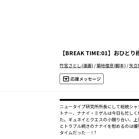
【
BREAK TIME:01
】
おひとり
竹宮さとし
(漫画)
/
築地俊彦
(脚本)
/
矢立
応援メッセージ
ニュータイプ研究所所長にして総統シャ
トナー、ナナイ・ミゲルは今日も忙しく
た。ギュネイとクエスの小競り合い、上
とトラブル続きのナナイを慰めるのは優
タイムだった…！?