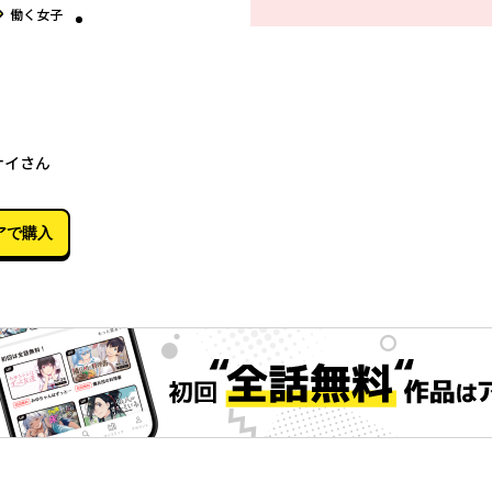
グ
働く女子
11月26日
ナイさん
アで購入