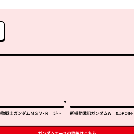
機動戦士ガンダムＭＳＶ-Ｒ ジョ
新機動戦記ガンダムW 0.5POIN
ニー・ライデンの帰還
HALF PREVENTER-7
ガンダムエース
の詳細はこちら