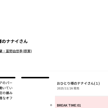
様のナナイさん
肇・富野由悠季
(原案)
アのパー
おひとり様のナナイさん(１)
働いてい
2025年11月26日
2025/11/26
発売
官の嫌み
雅なオフ
BREAK TIME:01