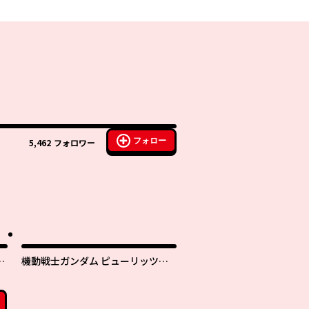
フォロー
5,462
フォロワー
T
機動戦士ガンダム ピューリッツァ
ー ーアムロ・レイは極光の彼方へ
ー