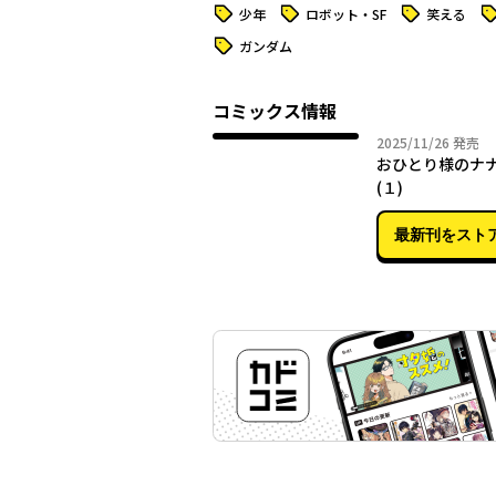
タグ
タグ
タグ
タ
少年
ロボット・SF
笑える
タグ
ガンダム
コミックス情報
2025年
2025/11/26
発売
おひとり様のナ
(１)
最新刊をスト