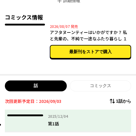
詳細情報
らも目が離せない。嘘と本音が交差する日々の中、初めて知る恋
の味は…青春が揺れるガールズラブストーリー。
コミックス情報
2026年08月07日
2026/08/07
発売
アフタヌーンティーはいかがですか？ 私
と先輩の、不純で一途なふたり暮らし １
最新刊をストアで購入
話
コミックス
次回更新予定日：2026/09/03
1話から
2025年12月04日
2025/12/04
第1話