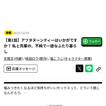
連載
2025/12/04
2025年12月04日
【
第1話
】
アフタヌーンティーはいかがです
フォロー
か？ 私と先輩の、不純で一途なふたり暮ら
し
文尾文
(作画)
/
桃田ロウ
(原作)
/
塩こうじ
(キャラクター原案)
Xで投稿する
ライン
応援メッセージ
コピー
噛みつきたくなるほど気持ちがいいセックスって、どういう感じ
なんだろう。
青澤かなたは大学一年生。大学進学を機に、先輩・結衣とのルー
ムシェアが始まる。自由で掴みどころのない彼女に、戸惑いなが