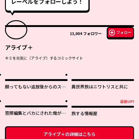
レーベルをフォローしよう！
フォロー
13,004
フォロワー
アライブ＋
キミを元気に（アライブ）するコミックサイト
願ってもない追放後からのスロ
異世界旅はニワトリスと共に
ーライフ？ 〜引退したはずが成
り行きで美少女ギャルの師匠に
最新UP!
最新UP!
なったらなぜかめちゃくちゃ懐
かれた〜
窓際編集とバカにされた俺が、
旅する情報屋
双子ＪＫと同居することになっ
た
アライブ＋
の詳細はこちら