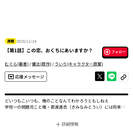
連載
2025/11/24
2025年11月24日
【
第1話
】
この恋、おくちにあいますか？
フォロー
むぐら
(著者)
/
優汰
(原作)
/
ういり
(キャラクター原案)
Xで投稿する
ライン
応援メッセージ
コピー
どいつもこいつも、俺のことなんてわかろうともしねえ――
学校一の問題児こと俺・君波透衣（きみなみとうい）には将来の
夢がある。
そのためなら俺以外のことはどうでもよかった。
詳細情報
だけどある日、親父が強引に組んだ婚約者との顔合わせで事態は
一変する。