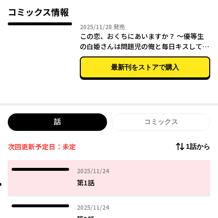
コミックス情報
彼女の名は白姫（しらひめ）リラ――学校一の美少女で優等生、おま
2025年11月28日
2025/11/28
発売
けに社長令嬢で現役モデルの通称「Ｓ姫」。
この恋、おくちにあいますか？ ～優等生
何もかも俺と正反対の彼女は外面と大違いの本性で俺の夢の前に
の白姫さんは問題児の俺と毎日キスしてる
立ちはだかり、さらに毎日キスすることで脅され、俺の更生にま
～ １
で乗り出してきやがった。
最新刊をストアで購入
話
コミックス
次回更新予定日：未定
1話から
2025年11月24日
2025/11/24
第1話
2025年11月24日
2025/11/24