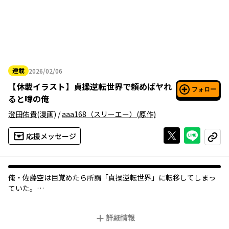
連載
2026/02/06
2026年02月06日
【
休載イラスト
】
貞操逆転世界で頼めばヤれ
フォロー
ると噂の俺
澄田佑貴
(漫画)
/
aaa168（スリーエー）
(原作)
Xで投稿する
ライン
応援メッセージ
コピー
俺・佐藤空は目覚めたら所謂「貞操逆転世界」に転移してしまっ
ていた。
困惑しながらも新しい世界の価値観に徐々に慣れていった俺は、
女子校前のコンビニで働き始める。
詳細情報