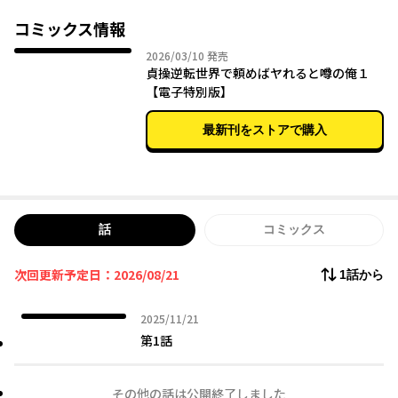
やがて、優しく美人な店長の元でのバイト生活にも慣れた頃のこ
と。
コミックス情報
2026年03月10日
2026/03/10
発売
「あの男子店員は、頼んだらヤらせてくれるらしい」
貞操逆転世界で頼めばヤれると噂の俺１
【電子特別版】
そんな噂を真に受けた美少女達が、俺の元に集まり始め――！？
最新刊をストアで購入
話
コミックス
次回更新予定日：2026/08/21
1話から
2025年11月21日
2025/11/21
第1話
その他の話は公開終了しました