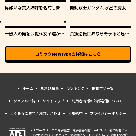
男嫌いな美人姉妹を名前も告げ
機動戦士ガンダム 水星の魔女 青
ずに助けたら一体どうなる?
春フロンティア
一般人の俺を芸能科女子達が逃
貞操逆転世界ならモテると思っ
がしてくれない件。
ていたら
コミックNewtype
の詳細はこちら
ホーム
無料話増量
ランキング
掲載作品一覧
ジャンル一覧
サイトマップ
利用者情報の外部送信について
よくあるご質問 / お問い合わせ
利用規約
プライバシーポリシー
ABJマークは、この電子書店・電子書籍配信サービスが、著作権者から
コンテンツ使用許諾を得た正規版配信サービスであることを示す登録商