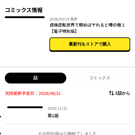
やがて、優しく美人な店長の元でのバイト生活にも慣れた頃のこ
と。
コミックス情報
2026年03月10日
2026/03/10
発売
「あの男子店員は、頼んだらヤらせてくれるらしい」
貞操逆転世界で頼めばヤれると噂の俺１
【電子特別版】
そんな噂を真に受けた美少女達が、俺の元に集まり始め――！？
最新刊をストアで購入
話
コミックス
次回更新予定日：2026/08/21
1話から
2025年11月21日
2025/11/21
第1話
その他の話は公開終了しました