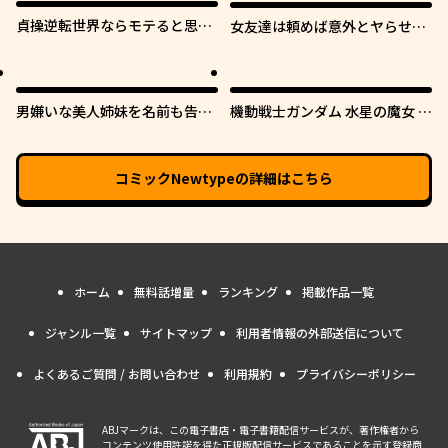
貞操逆転世界ならモテると思っ
女友達は頼めば意外とヤらせて
ていたら
くれる
男嫌いな美人姉妹を名前も告げ
機動戦士ガンダム 水星の魔女 青
ずに助けたら一体どうなる?
春フロンティア
コミックNewtype
の詳細はこちら
ホーム
無料話増量
ランキング
掲載作品一覧
ジャンル一覧
サイトマップ
利用者情報の外部送信について
よくあるご質問 / お問い合わせ
利用規約
プライバシーポリシー
ABJマークは、この電子書店・電子書籍配信サービスが、著作権者から
コンテンツ使用許諾を得た正規版配信サービスであることを示す登録商