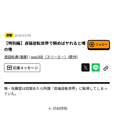
連載
2026/03/06
2026年03月06日
【
特別編
】
貞操逆転世界で頼めばヤれると噂
フォロー
の俺
澄田佑貴
(漫画)
/
aaa168（スリーエー）
(原作)
Xで投稿する
ライン
応援メッセージ
コピー
俺・佐藤空は目覚めたら所謂「貞操逆転世界」に転移してしまっ
ていた。
困惑しながらも新しい世界の価値観に徐々に慣れていった俺は、
女子校前のコンビニで働き始める。
詳細情報