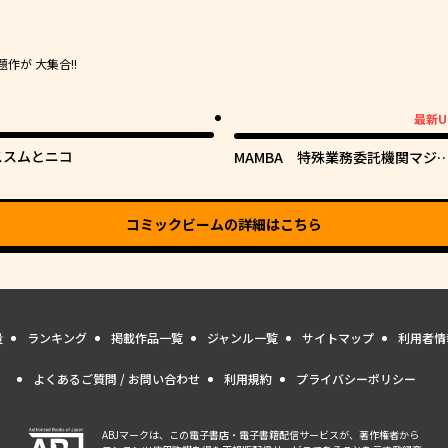
が 大集合!!
最新U
最新UP!
ススムとニコ
MAMBA 特殊業務委託機関マジ
ルステップ第19分室
コミックビーム
の詳細はこちら
量
ランキング
掲載作品一覧
ジャンル一覧
サイトマップ
利用者情
よくあるご質問 / お問い合わせ
利用規約
プライバシーポリシー
ABJマークは、この電子書店・電子書籍配信サービスが、著作権者から