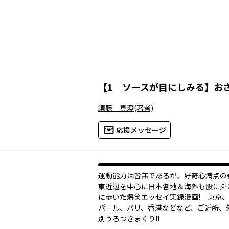
【
1 ソースが目にしみる
】
お
須藤 真澄
(著者)
応援メッセージ
運動能力は皆無であるが、好奇心満点の
東近辺を中心に日本各地＆海外も股に掛
に歩いた爆笑エッセイ実録漫画! 東京
パール、バリ、香港などなど、ご近所、
別うろつきまくり!!