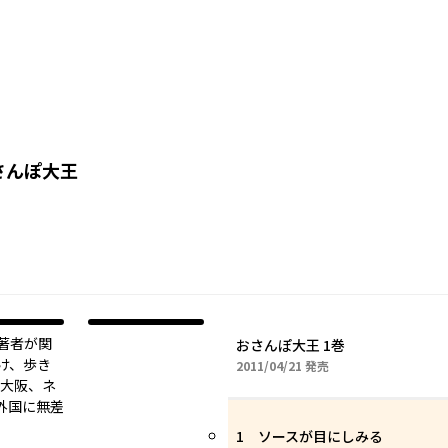
さんぽ大王
著者が関
おさんぽ大王 1巻
け、歩き
2011年04月21日
2011/04/21
発売
、大阪、ネ
外国に無差
1 ソースが目にしみる