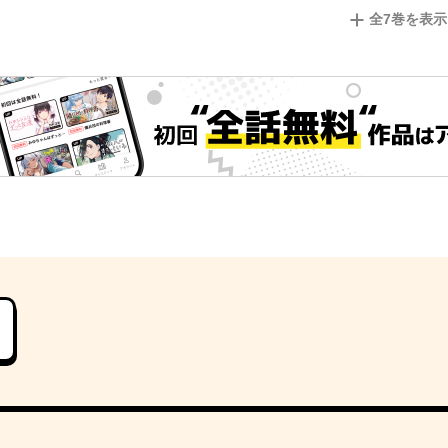
全
7
巻を表示