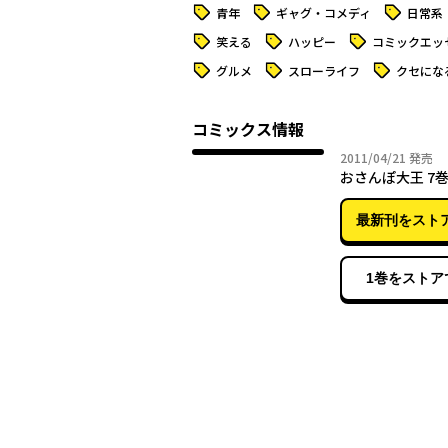
タグ
タグ
タグ
青年
ギャグ・コメディ
日常系
タグ
タグ
タグ
笑える
ハッピー
コミックエッ
タグ
タグ
タグ
グルメ
スローライフ
クセにな
コミックス情報
2011年
2011/04/21
発売
おさんぽ大王 7
最新刊をスト
1巻をストア