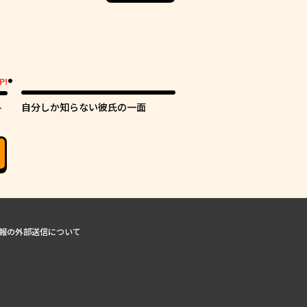
P!
自分しか知らない彼氏の一面
カ
報の外部送信について