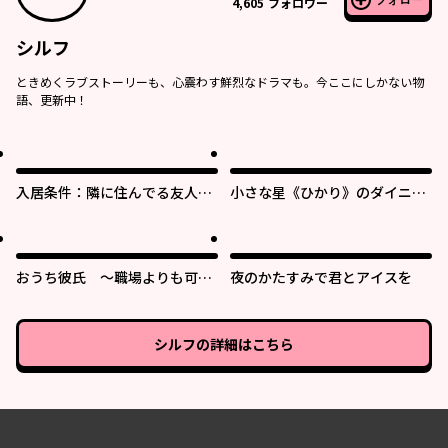
フォロー
4,605
フォロワー
シルフ
ときめくラブストーリーも、心震わす鮮烈なドラマも。今ここにしかない物
語、更新中！
入居条件：隣に住んでる友人と
小さな星《ひかり》のダイニン
必ず仲良くしてください
グ クチーナ・ルーチェ
おうち彼氏 ～職場よりも可愛
夜のかたすみで君とアイスを
いあなた～
シルフ
の詳細はこちら