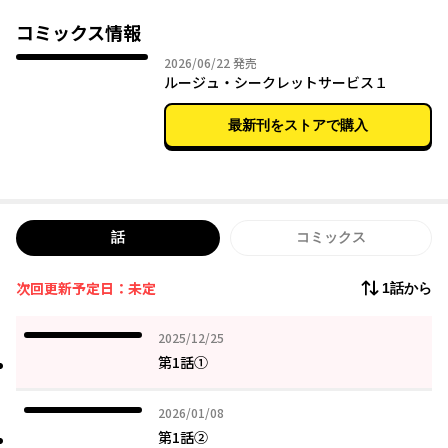
け、さらにボディガードを24時間そばにつけることを決める。や
ってきたボディガードの男性・璃音は花冠にまったく興味を示さ
コミックス情報
ない堅物の男性で、花冠は彼に反発心を抱くが……。
2026年06月22日
2026/06/22
発売
「万が一、歯止めが効かなくなったらあなたのくちびるや口内を
ルージュ・シークレットサービス１
壊してしまうかもしれないので…」24時間一緒にいて、キスだけ
ができない秘密のサービスのはじまり。
最新刊をストアで購入
話
コミックス
次回更新予定日：未定
1話から
2025年12月25日
2025/12/25
第1話①
2026年01月08日
2026/01/08
第1話②