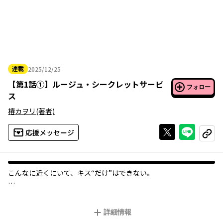
連載
2025/12/25
2025年12月25日
【
第1話①
】
ルージュ・シークレットサービ
フォロー
ス
椿カヲリ
(著者)
Xで投稿する
ライン
応援メッセージ
コピー
こんなに近くにいて、キス“だけ”はできない。
大人気モデルの花冠（かかん）は、ハイブランド口紅の広告モデ
ルに抜粋されたことをきっかけに殺害予告を受ける。事務所は話
詳細情報
題性をあげるため、花冠の“くちびる”だけに３億円の保険をか