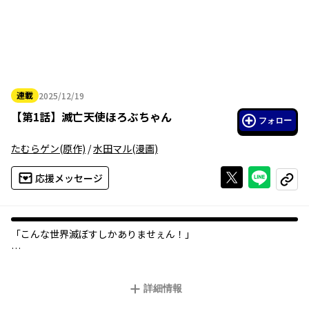
連載
2025/12/19
2025年12月19日
【
第1話
】
滅亡天使ほろぶちゃん
フォロー
たむらゲン
(原作)
/
水田マル
(漫画)
Xで投稿する
ライン
応援メッセージ
コピー
「こんな世界滅ぼすしかありませぇん！」
もくもくとクソゲーに勤しむタカシの目の前に現れたのは、世界
滅亡審査にやってきた滅亡天使ほろぶちゃん！
詳細情報
世界に絶望していたタカシにとってはどうでもいいこと、そう思
っていたのに──