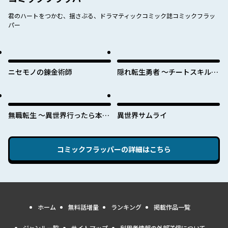
君のハートをつかむ、揺さぶる、ドラマティックコミック誌コミックフラッ
パー
ニセモノの錬金術師
隠れ転生勇者 ～チートスキルと
勇者ジョブを隠して第二の人生
を楽しんでやる！～
無職転生 ～異世界行ったら本気
異世界サムライ
だす～
コミックフラッパー
の詳細はこちら
ホーム
無料話増量
ランキング
掲載作品一覧
ジャンル一覧
サイトマップ
利用者情報の外部送信について