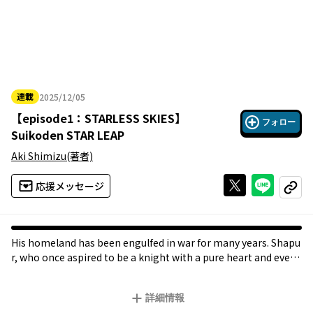
連載
2025/12/05
2025年12月05日
【
episode1：STARLESS SKIES
】
フォロー
Suikoden STAR LEAP
Aki Shimizu
(著者)
Xで投稿する
ライン
応援メッセージ
コピー
His homeland has been engulfed in war for many years. Shapu
r, who once aspired to be a knight with a pure heart and event
ually rose to the rank of general, now finds himself wounded b
y the gap between his ideals and reality. But after meeting a c
詳細情報
ertain man, his fate begins to change— A comic adaptation of