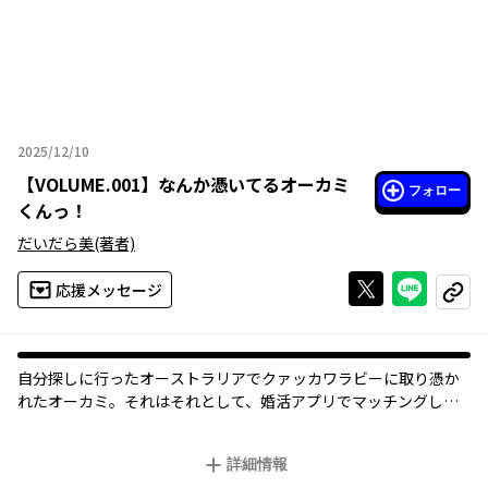
2025/12/10
2025年12月10日
【
VOLUME.001
】
なんか憑いてるオーカミ
フォロー
くんっ！
だいだら美
(著者)
Xで投稿する
ライン
応援メッセージ
コピー
自分探しに行ったオーストラリアでクァッカワラビーに取り憑か
れたオーカミ。それはそれとして、婚活アプリでマッチングした
女性に会うが……男性が来ちゃってるよ、オイ！
彼――カワセミ(仮)はマッチングした女性の兄だという。ゆるキャラが
詳細情報
恋愛対象としても好きなカワセミ(仮)は、オーカミのことをかわい