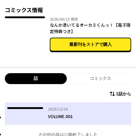
くて魅力的だと語る。本当は男性に愛されかわいがられたい願望
があったオーカミは、自分に憑いているクァッカワラビーがそう
コミックス情報
認識させるのだと思い、距離を取ろうとする。
2026年06月15日
2026/06/15
発売
そしてやってくるクァッカワラビーとの戦い、その中でお互いの
なんか憑いてるオーカミくんっ！【電子限
恋心を認識し…！？
定特典つき】
最新刊をストアで購入
話
コミックス
1話から
2025年12月10日
2025/12/10
VOLUME.001
その他の話は公開終了しました