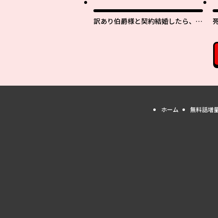
訳あり伯爵様と契約結婚したら、義
娘（六歳）の契約母になってしまい
ました。
ホーム
無料話増