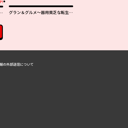
P!
グラン＆グルメ～器用貧乏な転生勇
者が始める辺境スローライフ～
を
報の外部送信について