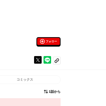
フォロー
Xで投稿する
ラインでシェアする
コピーする
コミックス
1話から