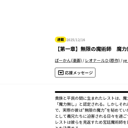
連載
2025/12/16
2025年12月16日
【
第一章
】
無限の魔術師 魔力
ぼーかん
(漫画)
/
レオナールＤ
(原作)
/
ye_
応援メッセージ
貴族と平民の間に生まれたレストは、魔
「魔力無し」と認定される。しかしそれ
で、実際の彼は“無限の魔力”を秘めてい
として義兄たちに迫害される日々を過ご
レストは彼らを見返すため宮廷魔術師を