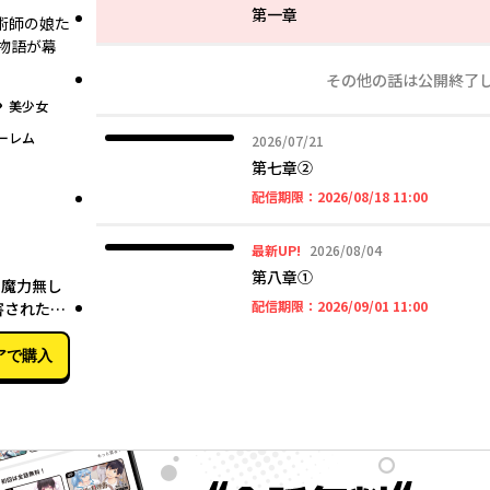
第一章
術師の娘た
物語が幕
その他の話は公開終了
グ
美少女
ーレム
2026年07月21日
2026/07/21
第七章②
2026年08
配信期限：
2026/08/18 11:00
2026年08月04日
最新UP!
2026/08/04
05月27日
第八章①
 魔力無し
2026年09
配信期限：
2026/09/01 11:00
害された
魔力持ち。
アで購入