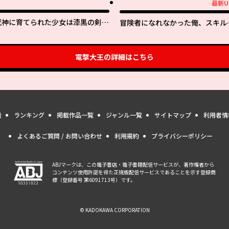
最新U
最新UP!
死神に育てられた少女は漆黒の剣を
冒険者になれなかった俺、スキル
胸に抱く
「おっぱい矯正」で悩めるあの子
人助け!?
電撃大王
の詳細はこちら
量
ランキング
掲載作品一覧
ジャンル一覧
サイトマップ
利用者情
よくあるご質問 / お問い合わせ
利用規約
プライバシーポリシー
ABJマークは、この電子書店・電子書籍配信サービスが、著作権者から
コンテンツ使用許諾を得た正規版配信サービスであることを示す登録商
標（登録番号 第6091713号）です。
© KADOKAWA CORPORATION