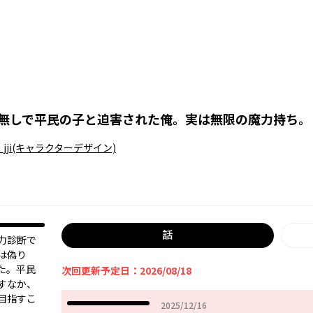
無しで平民の子と迫害された俺。実は無限の魔力持ち。
jji
(キャラクターデザイン)
話
力診断で
は偽り
た。平民
次回更新予定日：2026/08/18
すなか、
目指すこ
2025年12月16日
2025/12/16