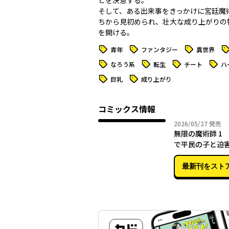
とを決意する。
そして、ある出来事をきっかけに宮廷魔
ちから見初められ、壮大な成り上がりの
を開ける。
タグ
タグ
タグ
タ
青年
ファンタジー
異世界
タグ
タグ
タグ
タグ
なろう系
転生
チート
ハ
タグ
タグ
巨乳
成り上がり
コミックス情報
2026年
2026/05/27
発売
無限の魔術師 1
で平民の子と迫
俺。実は無限の
最新刊をスト