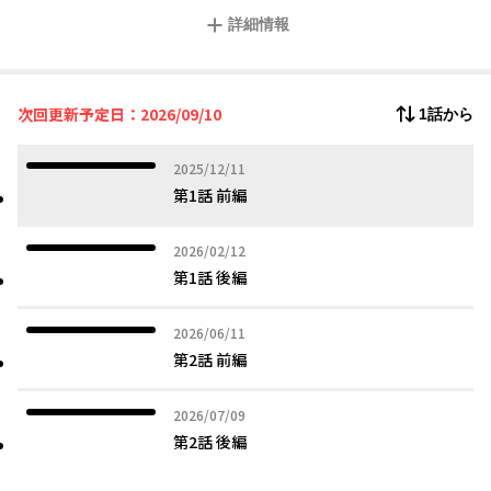
倒れてしまう。
詳細情報
そこへ偶然馬車で通りかかり、彼女を助けたのは【死の商人】と
噂される大商人・ヴァイスだった。
シルヴィアの錬金術師としての能力を見抜いた彼が提案したのは
ーーまさかの契約結婚!?
次回更新予定日：2026/09/10
1話から
『その美しい瞳に魅かれました』
そう言葉にするヴァイスの接し方は、まるで恋人のようでーー？
虐げられ天才錬金術師と最強敏腕商人の、契約から始まる溺愛婚
2025年12月11日
2025/12/11
ーーコミカライズスタート！
第1話 前編
2026年02月12日
2026/02/12
第1話 後編
2026年06月11日
2026/06/11
第2話 前編
2026年07月09日
2026/07/09
第2話 後編