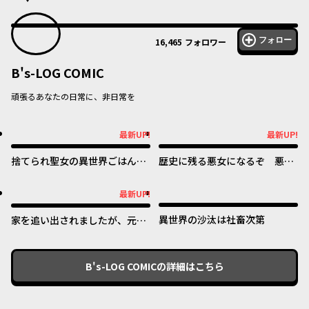
フォロー
16,465
フォロワー
B's-LOG COMIC
頑張るあなたの日常に、非日常を
最新UP!
最新UP!
最新UP!
最新UP!
捨てられ聖女の異世界ごはん
歴史に残る悪女になるぞ 悪役
旅 隠れスキルでキャンピング
令嬢になるほど王子の溺愛は加
カーを召喚しました
速するようです！
最新UP!
最新UP!
異世界の沙汰は社畜次第
家を追い出されましたが、元気
に暮らしています ~チートな魔
法と前世知識で快適便利なセカ
ンドライフ！~
B's-LOG COMIC
の詳細はこちら