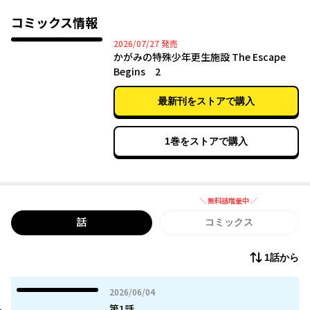
と徐々に打ち解ける一方で、施設の闇が少しずつ明らかになって
いき…。
コミックス情報
2026年07月27日
2026/07/27
発売
かがみの特殊少年更生施設 The Escape
Begins 2
最新刊をストアで購入
1巻をストアで購入
＼ 無料話増量中 ／
無料話増量中
話
コミックス
1話から
2026年06月04日
2026/06/04
第1話