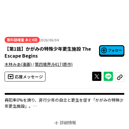
無料話増量
あと6日
2026/06/04
2026年06月04日
【
第1話
】
かがみの特殊少年更生施設 The
フォロー
Escape Begins
木林みあ
(漫画)
/
第四境界/6417
(原作)
Xで投稿する
ライン
応援メッセージ
コピー
再犯率0%を誇り、非行少年の自立と更生を促す「かがみの特殊少
年更生施設」。
罪を犯し、施設へ移送された蒼乃晴翔（あおのはると）は、施設
特有の「問題児がいい子になる」という特別な処置・■■■■式
詳細情報
に疑問を抱いていた。同室の仲間・乙坂響（おとさかひびき）ら