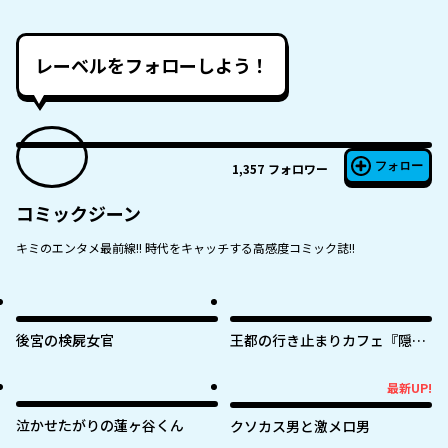
レーベルをフォローしよう！
フォロー
1,357
フォロワー
コミックジーン
キミのエンタメ最前線!! 時代をキャッチする高感度コミック誌!!
後宮の検屍女官
王都の行き止まりカフェ『隠れ
家』 ～うっかり魔法使いになっ
た私の店に筆頭文官様がくつろ
最新UP!
最新UP!
ぎに来ます～
泣かせたがりの蓮ヶ谷くん
クソカス男と激メロ男