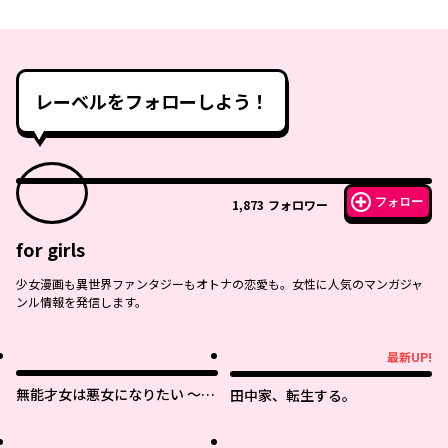
レーベルをフォローしよう！
フォロー
1,873
フォロワー
for girls
少女漫画も異世界ファンタジーもオトナの恋愛も。女性に人気のマンガジャ
ンル情報を発信します。
最新UP!
最新UP!
無能才女は悪女になりたい ～義
田中家、転生する。
妹の身代わりで嫁いだ令嬢、公
爵様の溺愛に気づかない～