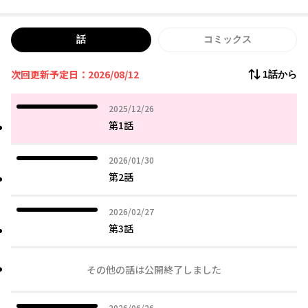
っていた。心身ともに傷つき、死に場所を探すほど絶望していた1
8歳のリンを買ったのは、侯爵家当主にして最強の鬼人・ロイだっ
た。
話
コミックス
食べられるか、力で蹂躙されるか。死を覚悟していたリンに命じ
られた役目は、抱き枕として「ロイの過剰な魔力を流し込む器と
次回更新予定日：2026/08/12
なること」だった。
1話から
絶倫で精力過多の鬼人であるロイは、愛を知らないながらも、痩
せ細ったリンの体調や食事に気を配り、まるでペットのように溺
2025年12月26日
2025/12/26
愛し、リンも少しずつその愛に心を開いていき——。
第1話
2026年01月30日
2026/01/30
第2話
2026年02月27日
2026/02/27
第3話
その他の話は公開終了しました
2026年06月26日
2026/06/26