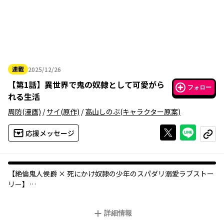
連載
2025/12/26
2025年12月26日
【
第1話
】
異世界で鬼の奴隷として可愛がら
フォロー
れる生活
周防
(漫画)
/
サイ
(原作)
/
高山しのぶ
(キャラクター原案)
Xで投稿する
ライン
応援メッセージ
コピー
【絶倫鬼人侯爵 × 死にかけ奴隷の少年のスパダリ溺愛ラブストー
リー】
幼い頃、突然異世界に転移した少年・リンは、能力がなかったた
詳細情報
め「役立たず」の烙印を押され、奴隷として虐げられる日々を送