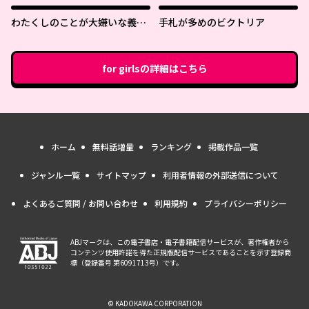
わたくしのことが大嫌いな義弟
手札が多めのビクトリア
が護衛騎士になりました
for girls
の詳細はこちら
ホーム
無料話増量
ランキング
掲載作品一覧
ジャンル一覧
サイトマップ
利用者情報の外部送信について
よくあるご質問 / お問い合わせ
利用規約
プライバシーポリシー
ABJマークは、この電子書店・電子書籍配信サービスが、著作権者から
コンテンツ使用許諾を得た正規版配信サービスであることを示す登録商
標（登録番号 第6091713号）です。
© KADOKAWA CORPORATION